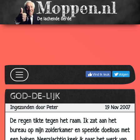
2008
21 Feb
Plastische chirurgie
3.15
De lachende derde
2008
21 Feb
Voor elkaar gemaakt
3.57
2008
18 Feb
Arme sloeber
3.25
2008
18 Feb
Een beer willen zijn
3.64
2008
Vind ik leuk
Volgen
18 Feb
Onder 1 voorwaarde
3.16
2008
GOD-DE-LIJK
18 Feb
Transplantatie
3.06
Ingezonden door Peter
19 Nov 2007
2008
De regen tikte tegen het raam. Ik zat aan het
18 Feb
Ben m'n vrouw kwijt
3.90
2008
bureau op mijn zolderkamer en speelde doelloos met
15 Feb
Vroeger...
3.12