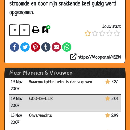
stroomde en door mijn snakkende keel gulzig werd
2007
opgenomen.
26 Nov
Bezuinigingen
3.67
2007
Jouw stem:
«
»
22 Nov
Bijzondere hond
3.92
2007
Facebook
Twitter
Pinterest
Tumblr
Email
WhatsApp
22 Nov
Brandpreventie
3.14
2007
https://Moppen.nl/45234
19 Nov
Waarom ben je niet getrouwd?
2.81
Meer Mannen & Vrouwen
2007
19 Nov
Waarom koffie beter is dan vrouwen
3.27
2007
19 Nov
GOD-DE-LIJK
3.01
2007
15 Nov
Onverwachts
2.99
2007