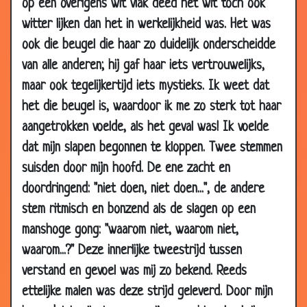
op een overigens wit vlak deed het wit toch ook
2008
witter lijken dan het in werkelijkheid was. Het was
17 Jan
Hondsmoe
3.55
ook die beugel die haar zo duidelijk onderscheidde
2008
van alle anderen; hij gaf haar iets vertrouwelijks,
14 Jan
Waarom...
3.53
maar ook tegelijkertijd iets mystieks. Ik weet dat
2008
het die beugel is, waardoor ik me zo sterk tot haar
14 Jan
De tandarts
3.08
aangetrokken voelde, als het geval was! Ik voelde
2008
dat mijn slapen begonnen te kloppen. Twee stemmen
14 Jan
Familie
3.43
2008
suisden door mijn hoofd. De ene zacht en
doordringend: "niet doen, niet doen...", de andere
10 Jan
Herkenningsspel
3.53
2008
stem ritmisch en bonzend als de slagen op een
manshoge gong: "waarom niet, waarom niet,
10 Jan
Raar bankoverval
3.87
2008
waarom...?" Deze innerlijke tweestrijd tussen
07 Jan
Een kleine verrassing
3.28
verstand en gevoel was mij zo bekend. Reeds
2008
ettelijke malen was deze strijd geleverd. Door mijn