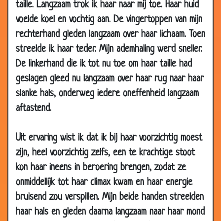
taille. Langzaam trok ik haar naar mij toe. Haar huid
13 Dec
Hand geven
3.08
voelde koel en vochtig aan. De vingertoppen van mijn
2007
rechterhand gleden langzaam over haar lichaam. Toen
10 Dec
Alles bruinen
2.67
streelde ik haar teder. Mijn ademhaling werd sneller.
2007
De linkerhand die ik tot nu toe om haar taille had
10 Dec
Ruzie tijdens het diner
3.32
geslagen gleed nu langzaam over haar rug naar haar
2007
slanke hals, onderweg iedere oneffenheid langzaam
06 Dec
Waarom...
2.75
2007
aftastend.
06 Dec
Slakken verzamelen
3.73
2007
Uit ervaring wist ik dat ik bij haar voorzichtig moest
zijn, heel voorzichtig zelfs, een te krachtige stoot
06 Dec
Uit eten
3.81
2007
kon haar ineens in beroering brengen, zodat ze
03 Dec
Toevallig
3.57
onmiddellijk tot haar climax kwam en haar energie
2007
bruisend zou verspillen. Mijn beide handen streelden
03 Dec
Motten bestrijding
3.54
haar hals en gleden daarna langzaam naar haar mond