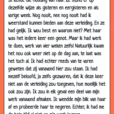
Ik kende die houding van haar. Ze stond er op
08 Feb
Doen alsof
3.36
dezelfde wijze als gisteren en eergisteren en als
2008
vorige week. Nog nooit, nee nog nooit had ik
08 Feb
Mooi horloge
3.48
weerstand kunnen bieden aan deze verleiding. En ze
2008
had gelijk. Ik wou best en waarom niet? Met haar
04 Feb
Dat was leuk
3.75
was het iedere keer een genot. Maar ik had werk
2008
te doen, werk van vier weken zelfs! Natuurlijk kwam
04 Feb
Dat is vervelend
3.12
het nou ook weer niet op de dag aan, te laat was
2008
het toch al. Ik had echter reeds van te voren
31 Jan
Toppunt van jaloezie
3.51
2008
geweten dat zij vanavond hier zou staan. Ik had
mezelf beloofd, ja zelfs gezworen, dat ik deze keer
31 Jan
50 dingen die je niet moet zeggen
2.54
2008
niet aan de verleiding zou toegeven, hoe moeilijk het
ook zou zijn. Ik zou in elk geval een deel van mijn
31 Jan
Onder de plak
3.14
2008
werk vanavond afmaken. Ik wendde mijn blik van haar
28 Jan
Romantische vakantie
3.81
af en probeerde haar te negeren. Echter, ik had me
2008