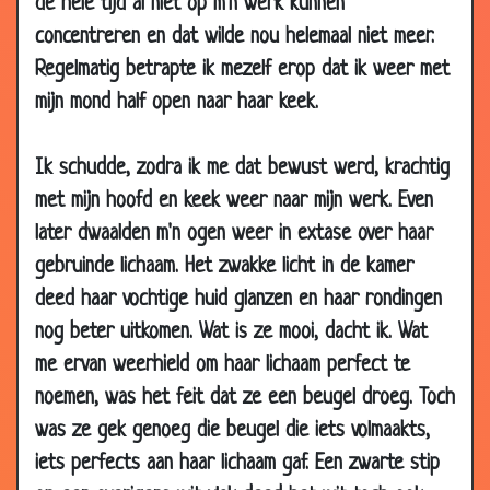
de hele tijd al niet op m'n werk kunnen
28 Jan
Niets te verliezen
3.78
concentreren en dat wilde nou helemaal niet meer.
2008
Regelmatig betrapte ik mezelf erop dat ik weer met
27 Jan
Aankleden
3.26
mijn mond half open naar haar keek.
2008
24 Jan
Eerder thuiskomen
3.04
Ik schudde, zodra ik me dat bewust werd, krachtig
2008
met mijn hoofd en keek weer naar mijn werk. Even
24 Jan
Bikini kopen
3.34
later dwaalden m'n ogen weer in extase over haar
2008
gebruinde lichaam. Het zwakke licht in de kamer
24 Jan
Uitgaan
3.53
deed haar vochtige huid glanzen en haar rondingen
2008
nog beter uitkomen. Wat is ze mooi, dacht ik. Wat
24 Jan
Hoe kan dat nou?
3.36
me ervan weerhield om haar lichaam perfect te
2008
noemen, was het feit dat ze een beugel droeg. Toch
21 Jan
IJskoude vrouwen
3.20
was ze gek genoeg die beugel die iets volmaakts,
2008
iets perfects aan haar lichaam gaf. Een zwarte stip
21 Jan
Slecht eten
2.90