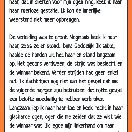
07 Jan
Trots op hun man
3.14
haar, dat in slierten voor mijn ogen hing, keek ik naar
2008
haar roerloze gestalte. Ik kon de innerlijke
07 Jan
Door de woestijn
3.10
weerstand niet meer opbrengen.
2008
03 Jan
De weduwes
3.72
De verleiding was te groot. Nogmaals keek ik naar
2008
haar, zoals ze er stond... bijna Goddelijk! Ik slikte,
03 Jan
Er alles voor over
3.33
haalde de handen uit het haar en stond langzaam
2008
op. Het gegons verdween; de strijd was beslecht en
03 Jan
Ziekenbezoek
3.61
de winnaar bekend. Verder strijden had geen enkel
2008
nut. Ik dacht toen nog niet aan het gevoel dat me
27 Dec
Dagdromen
3.54
de volgende morgen zou bekruipen; dat rotte gevoel
2007
een belofte moedwillig te hebben verbroken.
27 Dec
De missende lepel
3.43
Langzaam liep ik naar haar toe en keek recht in haar
2007
glasharde ogen, ogen die me zeiden dat ze wist wie
13 Dec
Vrijgevigheid
3.60
de winnaar was. Ik legde mijn linkerhand om haar
2007