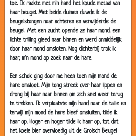
2007
toe. Ik raakte met m'n hand het koude metaal van
03 Dec
Wat een kanjer
3.49
haar beugel. Met beide duimen duwde ik de
2007
beugelstangen naar achteren en verwijderde de
29 Nov
Verrassen
3.68
beugel. Met een zucht opende ze haar mond. een
2007
lichte trilling gleed naar binnen en werd onmiddelijk
29 Nov
Man vermoord
3.62
door haar mond omsloten. Nog dichterbij trok ik
2007
haar, m'n mond op zoek naar de hare.
29 Nov
Wil niet scheiden
3.66
2007
Een schok ging door me heen toen mijn mond de
29 Nov
Niks om aan te trekken
3.74
hare omsloot. Mijn tong streek over haar lippen en
2007
drong bij haar naar binnen om zich snel weer terug
29 Nov
Het vaderschap
3.57
te trekken. Ik verplaatste mijn hand naar de taille en
2007
terwijl mijn mond de hare bleef omsluiten, tilde ik
26 Nov
Jij met mijn vrouw
3.70
haar op. Hoger en hoger tilde ik haar op, tot dat
2007
het koele bier overvloedig uit de Grolsch Beugel
26 Nov
Vader geworden
3.64