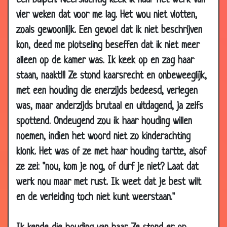
een balpen. Neerslachtig keek ik naar het werk van
2008
vier weken dat voor me lag. Het wou niet vlotten,
15 Feb
Helemaal fout!
3.43
zoals gewoonlijk. Een gevoel dat ik niet beschrijven
2008
kon, deed me plotseling beseffen dat ik niet meer
15 Feb
Echte Cowboy
3.17
alleen op de kamer was. Ik keek op en zag haar
2008
staan, naakt!!! Ze stond kaarsrecht en onbeweeglijk,
13 Feb
Filosofisch uitje
2.49
met een houding die enerzijds bedeesd, verlegen
2008
was, maar anderzijds brutaal en uitdagend, ja zelfs
11 Feb
Zeer behulpzaam
3.46
spottend. Ondeugend zou ik haar houding willen
2008
noemen, indien het woord niet zo kinderachting
11 Feb
Net als een...
3.23
klonk. Het was of ze met haar houding tartte, alsof
2008
ze zei: "nou, kom je nog, of durf je niet? Laat dat
08 Feb
Kerstmis
3.83
werk nou maar met rust. Ik weet dat je best wilt
2008
en de verleiding toch niet kunt weerstaan."
08 Feb
Traditie
2.92
2008