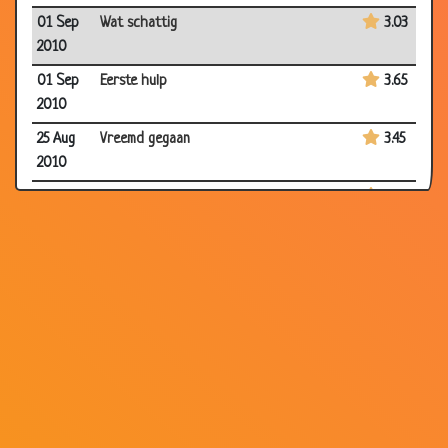
01 Sep
Wat schattig
3.03
2010
01 Sep
Eerste hulp
3.65
2010
25 Aug
Vreemd gegaan
3.45
2010
25 Aug
Hij zei, zij zei
3.02
2010
25 Aug
Gescheiden
2.26
2010
25 Aug
Wraak
3.34
2010
25 Aug
Weekendje golfen
3.87
2010
18 Aug
Alles!
3.83