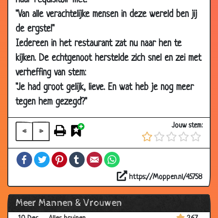
haar requisitoir met:
2008
"Van alle verachtelijke mensen in deze wereld ben jij
03 Jan
De weduwes
3.72
de ergste!"
2008
Iedereen in het restaurant zat nu naar hen te
03 Jan
Er alles voor over
3.33
kijken. De echtgenoot herstelde zich snel en zei met
2008
verheffing van stem:
03 Jan
Ziekenbezoek
3.61
"Je had groot gelijk, lieve. En wat heb je nog meer
2008
tegen hem gezegd?"
27 Dec
Dagdromen
3.54
2007
Jouw stem:
«
»
27 Dec
De missende lepel
3.43
2007
Facebook
Twitter
Pinterest
Tumblr
Email
WhatsApp
13 Dec
Vrijgevigheid
3.60
2007
https://Moppen.nl/45758
13 Dec
Hand geven
3.08
Meer Mannen & Vrouwen
2007