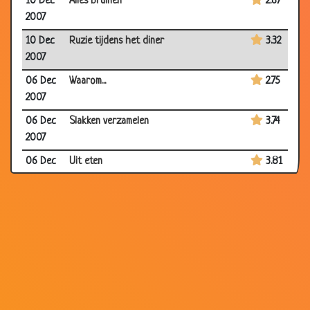
10 Dec
Alles bruinen
2.67
2007
10 Dec
Ruzie tijdens het diner
3.32
2007
06 Dec
Waarom...
2.75
2007
06 Dec
Slakken verzamelen
3.74
2007
06 Dec
Uit eten
3.81
2007
03 Dec
Toevallig
3.57
2007
03 Dec
Motten bestrijding
3.54
2007
03 Dec
Wat een kanjer
3.49
2007