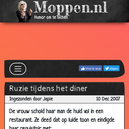
14 Jan
Waarom...
3.53
2008
Humor om te lachen
14 Jan
De tandarts
3.08
2008
14 Jan
Familie
3.43
2008
10 Jan
Herkenningsspel
3.53
2008
Vind ik leuk
Volgen
10 Jan
Raar bankoverval
3.87
2008
Ruzie tijdens het diner
07 Jan
Een kleine verrassing
3.28
2008
Ingezonden door Japie
10 Dec 2007
07 Jan
Trots op hun man
3.14
De vrouw schold haar man de huid vol in een
2008
restaurant. Ze deed dat op luide toon en eindigde
07 Jan
Door de woestijn
3.10