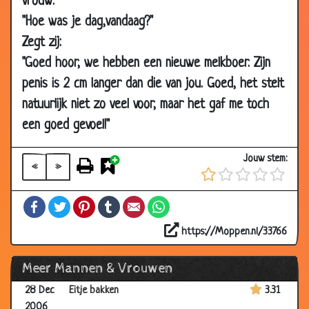
vrouw:
19 Jan
Waarzegger
3.19
"Hoe was je dag,vandaag?"
2007
Zegt zij:
17 Jan
Verlaten
3.48
"Goed hoor, we hebben een nieuwe melkboer. Zijn
2007
penis is 2 cm langer dan die van jou. Goed, het stelt
17 Jan
Begraafplaats
2.95
natuurlijk niet zo veel voor, maar het gaf me toch
2007
een goed gevoel!"
15 Jan
Drinkend rijk worden
3.03
2007
Jouw stem:
«
»
12 Jan
Door de mand gevallen
3.40
2007
Facebook
Twitter
Pinterest
Tumblr
Email
WhatsApp
08 Jan
Borstkijkers leven gezonder
2.86
2007
https://Moppen.nl/33766
02 Jan
File
3.22
Meer Mannen & Vrouwen
2007
28 Dec
Eitje bakken
3.31
2006