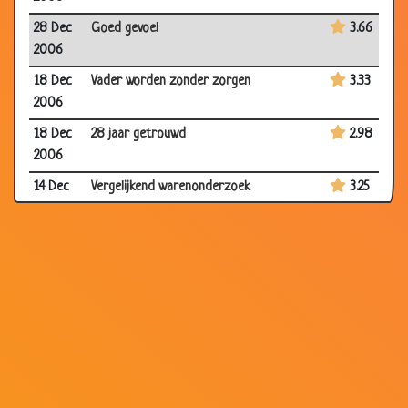
28 Dec
Goed gevoel
3.66
2006
18 Dec
Vader worden zonder zorgen
3.33
2006
18 Dec
28 jaar getrouwd
2.98
2006
14 Dec
Vergelijkend warenonderzoek
3.25
2006
14 Dec
Barbecuen
3.26
2006
03 Dec
Jongen of meisje
3.26
2006
01 Dec
TomTom's
3.29
2006
29 Nov
Te laat
3.11