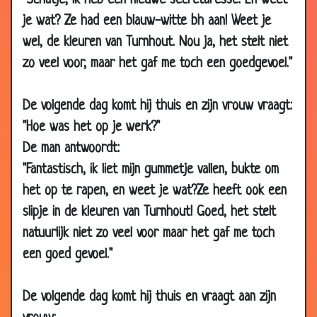
"Schatje, ik heb een nieuwe secretaresse. En weet
2007
je wat? Ze had een blauw-witte bh aan! Weet je
31 Jan
Aardrijkskunde van een vrouw
3.76
wel, de kleuren van Turnhout. Nou ja, het stelt niet
2007
zo veel voor, maar het gaf me toch een goedgevoel."
29 Jan
Te ziek
3.09
2007
De volgende dag komt hij thuis en zijn vrouw vraagt:
29 Jan
Hou toch je mond!
3.59
"Hoe was het op je werk?"
2007
De man antwoordt:
29 Jan
Wiskunde op leeftijd
3.73
"Fantastisch, ik liet mijn gummetje vallen, bukte om
2007
het op te rapen, en weet je wat?Ze heeft ook een
22 Jan
Dilemma
3.90
slipje in de kleuren van Turnhout! Goed, het stelt
2007
natuurlijk niet zo veel voor maar het gaf me toch
22 Jan
Vraagje
3.34
een goed gevoel."
2007
20 Jan
Adam & Eva
3.04
De volgende dag komt hij thuis en vraagt aan zijn
2007