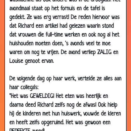
wasmachine als ook andere was in de droogkas. Het
01 Feb
Slechthorend
3.35
avondmaal staat op het fornuis en de tafel is
2010
gedekt. Ze was erg verrast! De reden hiervoor was
30 Jan
Waarom?
2.77
dat Richard een artikel had gelezen waarin stond
2010
dat vrouwen die full-time werken en ook nog al het
28 Jan
Standbeeld
3.77
huishouden moeten doen, 's avonds veel te moe
2010
waren om nog te vrijen. De avond verliep ZALIG en
16 Jan
Thuis komen
3.76
Louise genoot ervan.
2010
16 Jan
Met hoeveel vrouwen?
3.08
De volgende dag op haar werk, vertelde ze alles aan
2010
haar collega's:
15 Jan
Brommer kopen
3.74
"Het was GEWELDIG! Het eten was heerlijk en
2010
daarna deed Richard zelfs nog de afwas! Ook hielp
06 Jan
Viagra kopen
3.53
hij de kinderen met hun huiswerk, vouwde de kleren
2010
en heeft zelfs opgeruimd. Het was gewoon een
06 Jan
Slimmer en verstandiger
3.42