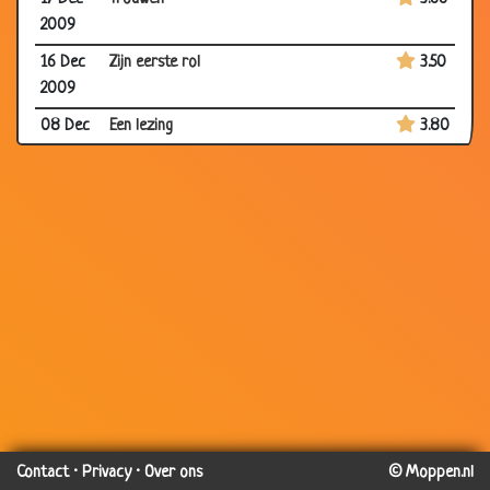
2009
16 Dec
Zijn eerste rol
3.50
2009
08 Dec
Een lezing
3.80
2009
04 Dec
Zilveren bruiloft
3.60
2009
04 Dec
Versprekingen
2.90
2009
04 Dec
Trouwdag vergeten
3.30
2009
04 Dec
Behoeften van de man in de loop der
3.62
2009
jaren
03 Dec
Moeder van zes
3.69
2009
Contact
·
Privacy
·
Over ons
© Moppen.nl