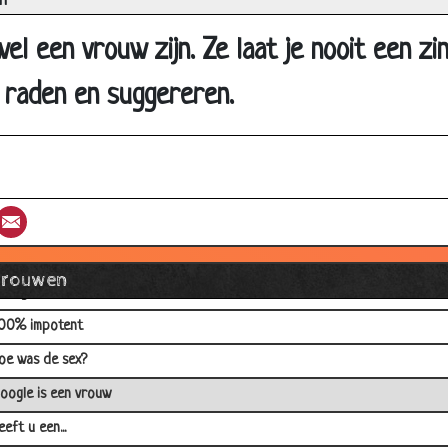
n
inkelen
el een vrouw zijn. Ze laat je nooit een z
erhaal komen halen
laverjassen
 raden en suggereren.
mancipatie
annen
uizen??
st
umblr
Email
en gave
orreltjes drinken
Vrouwen
ustig ventje
00% impotent
oe was de sex?
oogle is een vrouw
eeft u een...