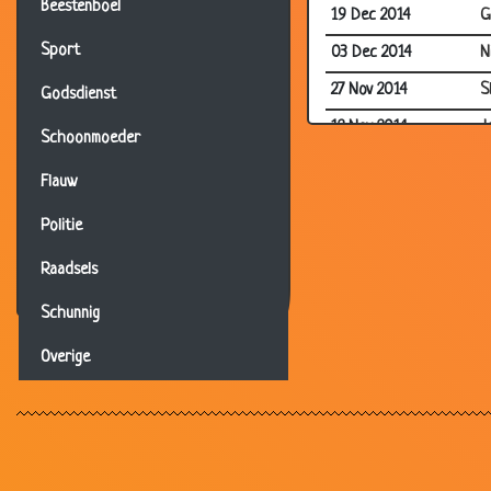
Beestenboel
19 Dec 2014
G
Sport
03 Dec 2014
N
27 Nov 2014
S
Godsdienst
12 Nov 2014
J
Schoonmoeder
03 Nov 2014
W
Flauw
03 Nov 2014
T
Politie
15 Oct 2014
T
Raadsels
10 Oct 2014
E
10 Oct 2014
W
Schunnig
03 Oct 2014
D
Overige
03 Oct 2014
V
03 Oct 2014
J
03 Oct 2014
B