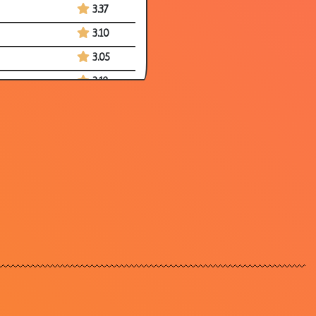
3.37
3.10
3.05
3.12
2.80
3.23
3.29
3.04
2.80
3.33
3.16
2.86
3.23