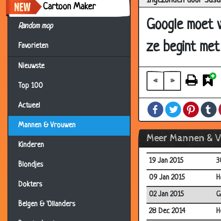
Ingezonden door Susa
Cartoon Maker
09 Jul 2016
W
Google moet w
Random mop
24 Jun 2016
V
11 May 2016
K
ze begint met
Favorieten
21 Apr 2016
E
Nieuwste
07 Nov 2015
M
«
»
Top 100
04 May 2015
M
Actueel
Facebook
Twitter
Pintere
T
02 Feb 2015
E
Mannen & Vrouwen
30 Jan 2015
B
Meer Mannen & 
30 Jan 2015
R
Kinderen
19 Jan 2015
3
Blondjes
09 Jan 2015
H
Dokters
02 Jan 2015
G
Belgen & 'Ollanders
28 Dec 2014
H