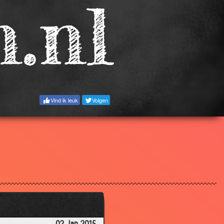
2.65
3.23
3.02
2.82
3.18
2.89
Vind ik leuk
Volgen
2.78
2.55
2.82
2.61
2.97
2.84
3.03