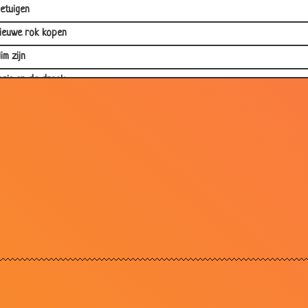
etuigen
ieuwe rok kopen
lim zijn
oris en de draak
eer te laat
uur achter het stuur
wee keer
en kleine advertentie
ater onder voorwaarde
romen
andaag is het een mooie dag
e vrouw aankijken
ellen in het openbaar