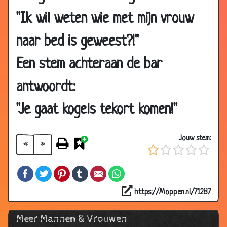
15 Oct
Pinda's gooien
3.08
2013
"Ik wil weten wie met mijn vrouw
15 Oct
Ziekteverlof
2.95
naar bed is geweest?!"
2013
06 Oct
Over tijd
2.49
Een stem achteraan de bar
2013
antwoordt:
27 Sep
Het moraal
3.08
2013
"Je gaat kogels tekort komen!"
27 Sep
Bezuinigen
3.12
2013
Jouw stem:
«
»
27 Sep
Opmeten
2.92
2013
Facebook
Twitter
Pinterest
Tumblr
Email
WhatsApp
27 Sep
Opslag
3.10
2013
https://Moppen.nl/71287
27 Sep
Maar 500 euro
3.08
Meer Mannen & Vrouwen
2013