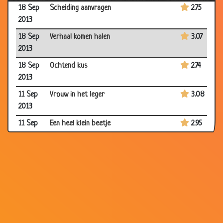
18 Sep
Scheiding aanvragen
2.75
2013
18 Sep
Verhaal komen halen
3.07
2013
18 Sep
Ochtend kus
2.74
2013
11 Sep
Vrouw in het leger
3.08
2013
11 Sep
Een heel klein beetje
2.95
2013
28 Aug
Emotioneel moment
3.06
2013
13 Aug
Iets laten zien
2.79
2013
29 Jul
Eerste huwelijksnacht
3.26
2013