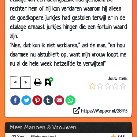
etalage van een kledingszaak had gestolen. De
2006
rechter hem of hij kon verklaren waarom hij alleen
15 Sep
Bruine ogen
3.87
de goedkopere jurkjes had gestolen terwijl er in de
2006
etalage ernaast jurkjes hingen die een fortuin waard
13 Sep
Vreemd
3.94
zijn.
2006
"Nee, dat kan ik niet verklaren," zei de man, "en hou
09 Sep
Kinderen?
2.91
daarmee nu alstublieft op, want mijn vrouw loopt me
2006
nu al de hele week hetzelfde te verwijten!"
03 Sep
Brief
3.29
2006
Jouw stem:
«
»
03 Sep
Trouwen
3.00
2006
Facebook
Twitter
Pinterest
Tumblr
Email
WhatsApp
03 Sep
Zwangere vrouw
3.61
2006
https://Moppen.nl/28445
03 Sep
Hard rijden
2.94
Meer Mannen & Vrouwen
2006