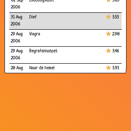
02 Sep
Elleboogstoot
3.65
2006
31 Aug
Dief
3.53
2006
29 Aug
Viagra
2.98
2006
29 Aug
Begrafenisstoet
3.46
2006
28 Aug
Naar de hemel
3.91
2006
20 Aug
De buurman
3.15
2006
15 Aug
Geurtje
3.17
2006
15 Aug
Adam en Eva
2.90
2006