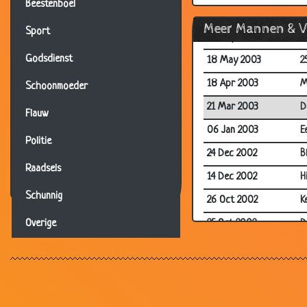
Beestenboel
07 Jun 2003
W
Meer Mannen & 
Sport
24 May 2003
G
Godsdienst
18 May 2003
2
18 Apr 2003
M
Schoonmoeder
21 Mar 2003
D
Flauw
06 Jan 2003
E
Politie
24 Dec 2002
B
Raadsels
14 Dec 2002
H
Schunnig
26 Oct 2002
K
25 Oct 2002
D
Overige
24 Oct 2002
W
28 Aug 2002
E
22 Jun 2002
W