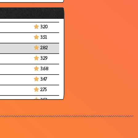
3.34
3.41
3.20
3.51
2.82
3.29
3.68
3.47
2.75
3.53
3.35
3.28
3.22