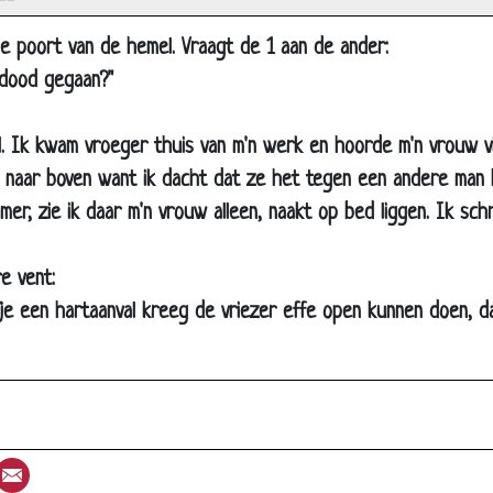
--
iek
e poort van de hemel. Vraagt de 1 aan de ander:
wee kansen
k dood gegaan?"
IA
oma
l. Ik kwam vroeger thuis van m'n werk en hoorde m'n vrouw 
r naar boven want ik dacht dat ze het tegen een andere man 
K-Finale
mer, zie ik daar m'n vrouw alleen, naakt op bed liggen. Ik sch
eisjes en eekhoorns
ekken
e vent:
ogkontakt
 je een hartaanval kreeg de vriezer effe open kunnen doen, d
oterij
kiën
xamen FBI
e 6 mannen en 1 vrouw
st
umblr
Email
lapenloze nacht