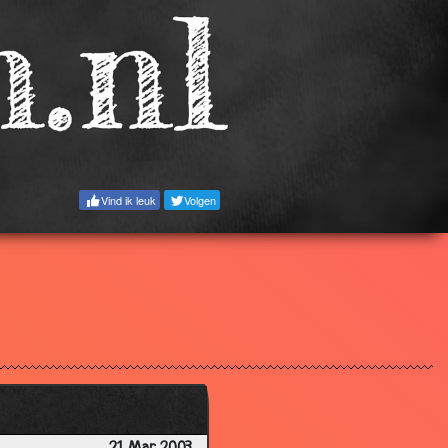
3.40
2.82
3.79
3.23
3.31
Vind ik leuk
Volgen
3.89
3.37
3.34
3.56
3.89
3.02
3.89
3.53