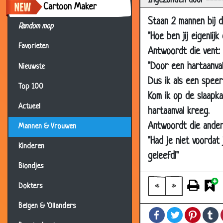
Ingezonden door ----
Cartoon Maker
07 Apr 2006
Z
Staan 2 mannen bij d
Random mop
31 Mar 2006
T
"Hoe ben jij eigenlij
Favorieten
31 Mar 2006
C
Antwoordt die vent:
23 Mar 2006
C
"Door een hartaanva
Nieuwste
Dus ik als een spee
17 Mar 2006
W
Top 100
Kom ik op de slaapka
17 Mar 2006
M
Actueel
hartaanval kreeg.
23 Nov 2003
D
Antwoordt die ander
Mannen & Vrouwen
28 Oct 2003
O
"Had je niet voordat
Kinderen
13 Sep 2003
L
geleefd!"
12 Sep 2003
S
Blondjes
19 Jul 2003
E
«
»
Dokters
07 Jul 2003
D
Belgen & 'Ollanders
Facebook
Twitter
Pintere
T
01 Jul 2003
S