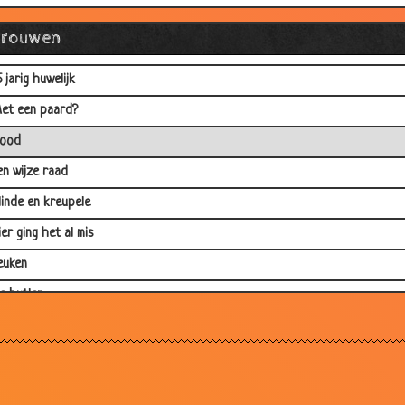
olken
Vrouwen
etrouwd
5 jarig huwelijk
et een paard?
ood
en wijze raad
linde en kreupele
ier ging het al mis
euken
e butler
ie durft ?
en maagd trouwen
edden dat...