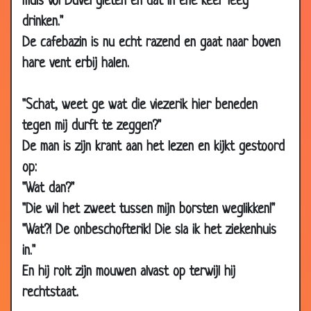
muis vol Duvel gieten en dat in ene keer leeg
17 May
50 euro is 50 euro
3.54
2013
drinken."
De cafebazin is nu echt razend en gaat naar boven
17 May
Kan gewoon thuis
2.97
2013
hare vent erbij halen.
17 May
Nog een keer proberen
3.50
2013
"Schat, weet ge wat die viezerik hier beneden
03 May
Indruk maken
3.58
tegen mij durft te zeggen?"
2013
De man is zijn krant aan het lezen en kijkt gestoord
26 Apr
Eerste keer thuis
3.41
op:
2013
"Wat dan?"
26 Apr
Viagra
3.48
"Die wil het zweet tussen mijn borsten weglikken!"
2013
"Wat?! De onbeschofterik! Die sla ik het ziekenhuis
26 Apr
Een probleempje
3.60
in."
2013
En hij rolt zijn mouwen alvast op terwijl hij
19 Apr
Zeg het met bloemen
2.87
rechtstaat.
2013