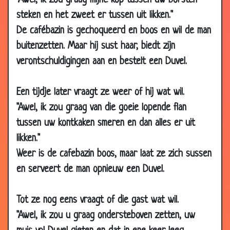
"Awel, ik zou graag mijne kop tussen uw borsten
2013
steken en het zweet er tussen uit likken."
28 Jun
De wereld rond fietsen
3.24
De cafébazin is gechoqueerd en boos en wil de man
2013
buitenzetten. Maar hij sust haar, biedt zijn
14 Jun
Rijke zakenman
2.73
verontschuldigingen aan en bestelt een Duvel.
2013
14 Jun
Een ouwe vos
2.96
Een tijdje later vraagt ze weer of hij wat wil.
2013
"Awel, ik zou graag van die goeie lopende flan
24 May
Gelukkigste vrouw
3.40
tussen uw kontkaken smeren en dan alles er uit
2013
likken."
24 May
Welk lichaamsdeel?
3.42
Weer is de cafebazin boos, maar laat ze zich sussen
2013
en serveert de man opnieuw een Duvel.
24 May
Huwelijksreis
2.58
2013
Tot ze nog eens vraagt of die gast wat wil.
24 May
Dat moest een keer fout gaan
3.18
"Awel, ik zou u graag ondersteboven zetten, uw
2013