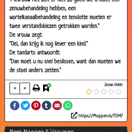
"Mevrouw het ziet er niet zo goed uit. U moet een
17 Apr
Ze bedriegt mij
3.45
zenuwbehandeling hebben, een
2014
wortelkanaalbehandeling en tenslotte moeten er
05 Apr
Ideale echtgenoten
2.39
twee verstandskiezen getrokken worden."
2014
De vrouw zegt:
05 Apr
E-mail lezen
2.13
"Oei, dan krijg ik nog liever een kind."
2014
De tandarts antwoordt:
05 Apr
Olympische gedachte
2.40
"Dan moet u nu snel beslissen, want dan moeten we
2014
de stoel anders zetten."
05 Apr
Buiten adem
1.65
2014
Jouw stem:
«
»
05 Apr
Bidden
2.23
2014
Facebook
Twitter
Pinterest
Tumblr
Email
WhatsApp
05 Apr
Gelukkig maken
2.80
2014
https://Moppen.nl/71947
05 Apr
De was doen
2.96
Meer Mannen & Vrouwen
2014