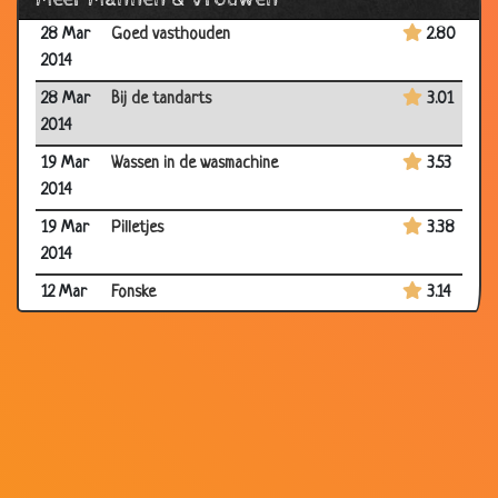
28 Mar
Goed vasthouden
2.80
2014
28 Mar
Bij de tandarts
3.01
2014
19 Mar
Wassen in de wasmachine
3.53
2014
19 Mar
Pilletjes
3.38
2014
12 Mar
Fonske
3.14
2014
03 Mar
Schoonheidssalon
3.26
2014
03 Mar
Ware liefde
3.02
2014
03 Mar
Lotto
2.75