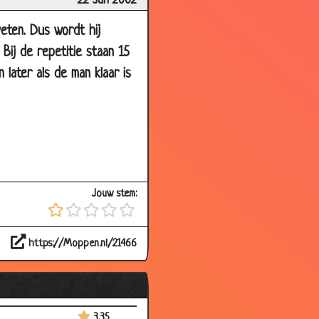
22 Jun 2002
3.40
3.48
eten. Dus wordt hij
Bij de repetitie staan 15
2.98
later als de man klaar is
3.34
3.41
3.20
3.51
2.82
Jouw stem:
3.29
3.68
https://Moppen.nl/21466
3.47
2.75
3.53
3.35