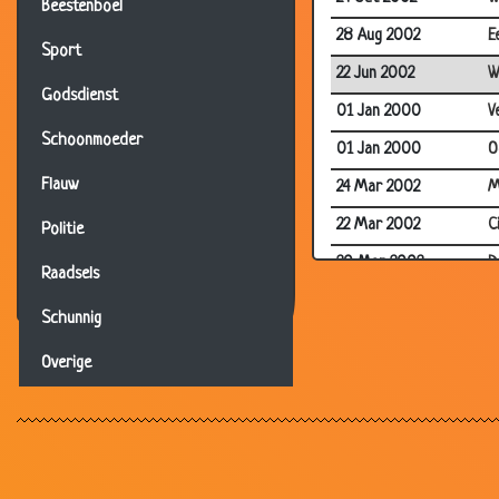
Beestenboel
28 Aug 2002
E
Sport
22 Jun 2002
W
Godsdienst
01 Jan 2000
V
Schoonmoeder
01 Jan 2000
O
Flauw
24 Mar 2002
M
22 Mar 2002
C
Politie
20 Mar 2002
D
Raadsels
19 Mar 2002
L
Schunnig
19 Mar 2002
I
Overige
10 Mar 2002
M
25 Feb 2002
V
16 Feb 2002
V
14 Feb 2002
2