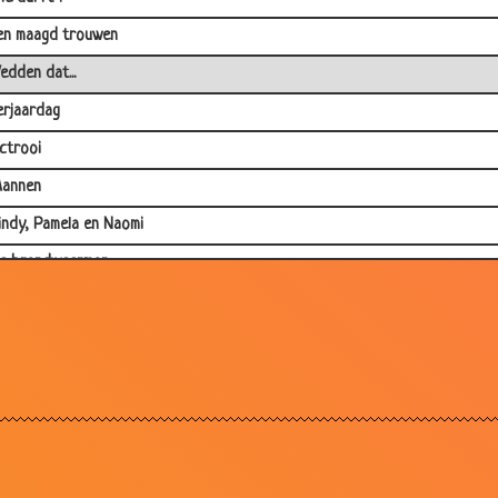
en maagd trouwen
edden dat...
erjaardag
ctrooi
annen
indy, Pamela en Naomi
e brandweerman
eugenaar, of toch niet?
n natura
ooie liefde
arken
an arm naar rijk
5 jaar