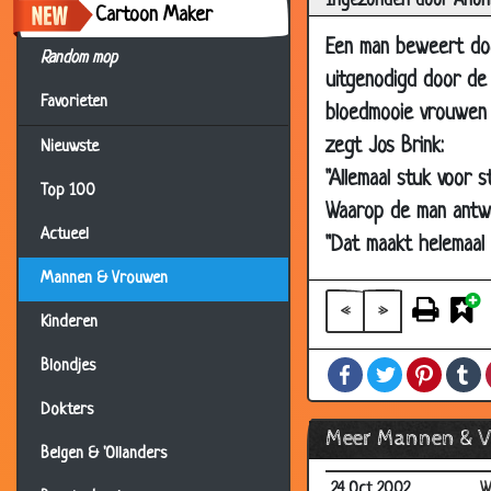
Ingezonden door Anon
19 Jul 2003
E
Cartoon Maker
07 Jul 2003
D
Een man beweert doo
Random mop
uitgenodigd door de 
01 Jul 2003
S
Favorieten
bloedmooie vrouwen o
07 Jun 2003
W
zegt Jos Brink:
Nieuwste
24 May 2003
G
"Allemaal stuk voor s
18 May 2003
2
Top 100
Waarop de man antw
18 Apr 2003
M
Actueel
"Dat maakt helemaal n
21 Mar 2003
D
Mannen & Vrouwen
06 Jan 2003
E
«
»
Kinderen
24 Dec 2002
B
Blondjes
Facebook
Twitter
Pintere
T
14 Dec 2002
H
Dokters
26 Oct 2002
K
Meer Mannen & 
25 Oct 2002
D
Belgen & 'Ollanders
24 Oct 2002
W