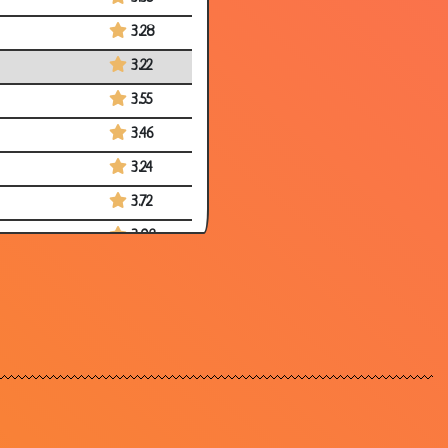
3.28
3.22
3.55
3.46
3.24
3.72
3.02
3.49
3.58
3.73
3.17
2.88
3.48