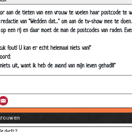
iem
xamen FBI
e 6 mannen en 1 vrouw
r aan de tieten van een vrouw te voelen haar postcode te w
redactie van "Wedden dat..." om aan de tv-show mee te doen. 
lapenloze nacht
p een rij en daar moet de man de postcodes van raden. Even 
olken
etrouwd
tuk fout! U kan er echt helemaal niets van!"
5 jarig huwelijk
oord:
et een paard?
iets uit, want ik heb de avond van mijn leven gehad!!!"
ood
en wijze raad
linde en kreupele
st
umblr
Email
ier ging het al mis
euken
Vrouwen
e butler
ie durft ?