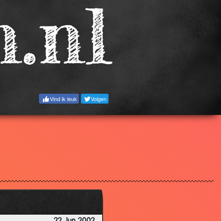
3.02
3.89
3.53
2.92
2.51
3.40
Vind ik leuk
Volgen
3.90
3.69
3.02
3.31
3.10
3.57
2.98