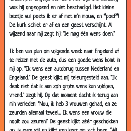
2009
was hij ongeopend en niet beschadigd. Het kleine
06 Mar
Wens
3.23
beetje vuil poets ik er af met m'n mouw, en *poef*!
2009
De kurk schiet er af en een geest verschijnt. Al
22 Feb
Hemel
2.73
wijzend naar mij zegt hij: "Je mag één wens doen."
2009
17 Feb
De ontslagen secretaresse
2.93
Ik ben van plan om volgende week naar Engeland af
2009
te reizen met de auto, dus een goede wens komt in
16 Feb
Feitjes over mannen
2.96
mij op. "Ik wens een autobrug tussen Nederland en
2009
Engeland." De geest kijkt mij teleurgesteld aan. "Ik
16 Feb
Waarom is een bruidsjurk wit?
3.32
denk niet dat ik aan zo'n grote wens kan voldoen,
2009
vriend." zegt hij. Op dat moment dacht ik terug aan
28 Jan
Slecht weer
3.12
m'n verleden: "Nou, ik heb 3 vrouwen gehad, en ze
2009
zeurden allemaal teveel... Ik wens een vrouw die
27 Jan
De verrassing
3.52
nooit zou zeuren!" De geest kijkt zéér geschokken
2009
op, is even stil en kijkt een keer om zich heen. "Wil