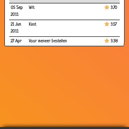
05 Sep
Wit
3.70
2011
21 Jun
Kast
3.57
2011
27 Apr
Voor meneer bestellen
3.38
2011
13 Apr
Snap jij het?
3.97
2011
05 Apr
Oorlogsveteraan
3.95
2011
01 Apr
50 jaar getrouwd
3.51
2011
10 Mar
De eerste keer
3.96
2011
05 Mar
Zweetvoeten
2.85