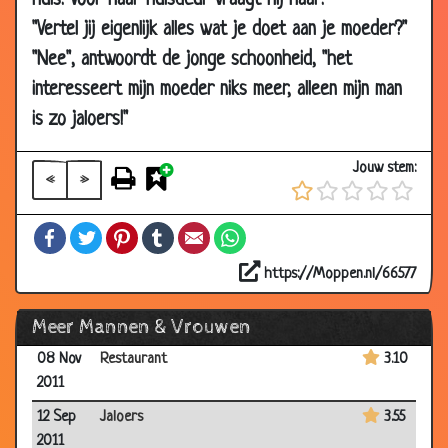
huis. Voor haar huisdeur vraagt hij haar:
25 May
Eten tijdens de middagpauze
3.43
"Vertel jij eigenlijk alles wat je doet aan je moeder?"
2012
"Nee", antwoordt de jonge schoonheid, "het
12 Apr
Auto ongeluk
3.60
interesseert mijn moeder niks meer, alleen mijn man
2012
is zo jaloers!"
26 Mar
Henk en Ingrid
3.14
2012
Jouw stem:
«
»
03 Jan
Nymfomaan
3.77
2012
Facebook
Twitter
Pinterest
Tumblr
Email
WhatsApp
10 Dec
Oud genoeg
2.57
2011
https://Moppen.nl/66577
11 Nov
Crisis?
3.52
Meer Mannen & Vrouwen
2011
08 Nov
Restaurant
3.10
2011
12 Sep
Jaloers
3.55
2011