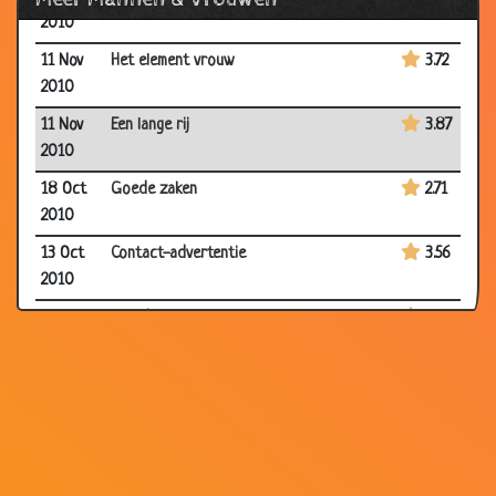
2010
11 Nov
Het element vrouw
3.72
2010
11 Nov
Een lange rij
3.87
2010
18 Oct
Goede zaken
2.71
2010
13 Oct
Contact-advertentie
3.56
2010
06 Oct
Avondje stappen
3.08
2010
15 Sep
Hoe oud lijk ik?
3.59
2010
15 Sep
Wanneer jullie samen in de auto zitten
2.08
2010