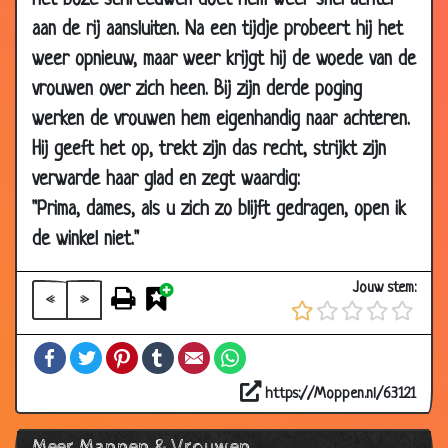
het boze schreeuwen doet hem weer snel achter
2011
aan de rij aansluiten. Na een tijdje probeert hij het
20 Jan
Vrouw aankijken
3.84
weer opnieuw, maar weer krijgt hij de woede van de
2011
vrouwen over zich heen. Bij zijn derde poging
20 Jan
Zijn echte vader
3.23
werken de vrouwen hem eigenhandig naar achteren.
2011
Hij geeft het op, trekt zijn das recht, strijkt zijn
05 Jan
Ik moet morgen werken!
3.25
verwarde haar glad en zegt waardig:
2011
"Prima, dames, als u zich zo blijft gedragen, open ik
01 Jan
Op wintersport
3.05
2011
de winkel niet."
31 Dec
Ja, hallo!
2.97
Jouw stem:
2010
«
»
13 Dec
Straatvechter
3.81
Facebook
Twitter
Pinterest
Tumblr
Email
WhatsApp
2010
11 Nov
Sponsors gezocht
3.38
https://Moppen.nl/63121
2010
Meer Mannen & Vrouwen
11 Nov
Vieze vent voor de deur
3.05