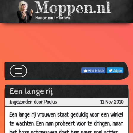
05 Apr
Oorlogsveteraan
3.95
2011
Humor om te lachen
01 Apr
50 jaar getrouwd
3.51
2011
10 Mar
De eerste keer
3.96
2011
05 Mar
Zweetvoeten
2.85
2011
Vind ik leuk
Volgen
14 Feb
5 euro
3.77
2011
Een lange rij
11 Feb
Ingewikkelde rekensom
3.76
2011
Ingezonden door Paulus
11 Nov 2010
09 Feb
Wat bewondert gij?
2.95
Een lange rij vrouwen staat geduldig voor een winkel
2011
te wachten. Een man probeert voor te dringen, maar
20 Jan
Ding dong
3.61