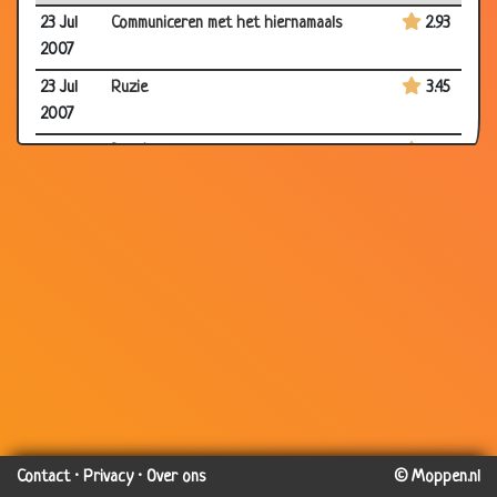
23 Jul
Communiceren met het hiernamaals
2.93
2007
23 Jul
Ruzie
3.45
2007
18 Jul
Bruidje
2.55
2007
16 Jul
Gelukkig na het leven
2.86
2007
16 Jul
Huwelijks cadeau
3.80
2007
16 Jul
Gezichtsmasker
3.36
2007
16 Jul
Verduiveld goed
3.39
2007
16 Jul
Mannen moppen 2
2.92
Contact
·
Privacy
·
Over ons
© Moppen.nl