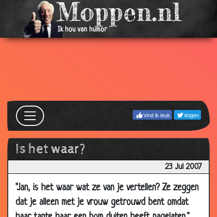
2007
20 Aug
Mijn vrouw
3.59
Ik hou van humor
2007
16 Aug
Zonnebaden
3.66
2007
16 Aug
Lotto prijs
3.28
2007
16 Aug
Niemand thuis
3.08
Vind ik leuk
Volgen
2007
16 Aug
Vreemdgaan?
3.95
Is het waar?
2007
13 Aug
Vrijgezelle
3.44
23 Jul 2007
2007
"Jan, is het waar wat ze van je vertellen? Ze zeggen
13 Aug
Vrouwen winkelcentrum
3.90
dat je alleen met je vrouw getrouwd bent omdat
2007