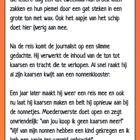
die iedere dag één tot tweemaal hun broek laten
2002
zakken en hun piemel door een gat steken in een
25 Feb
Varken
3.17
grote ton met wax. Ook het aapje van het schip
2002
doet hier ijverig aan mee.
16 Feb
Van arm naar rijk
2.88
2002
Na de reis komt de journalist op een slimme
14 Feb
25 jaar
3.48
gedachte. Hij verwerkt de inhoud van de ton tot
2002
kaarsen en tracht die te verkopen. Al snel raakt hij
06 Feb
Vrouwen
3.35
al zijn kaarsen kwijt aan een nonnenklooster.
2002
04 Feb
12/5 jaar
3.19
Een jaar later maakt hij weer een reis mee en ook
2002
nu laat hij kaarsen maken en belt hij opnieuw aan bij
25 Jan
Lingerie
3.71
de nonnetjes. Moederoverste doet open en zegt
2002
onvriendelijk: "van jou koop ik geen kaarsen meer!"
21 Jan
Failliet
2.63
"Vijf van mijn nonnen hebben een kind gekregen en ik
2002