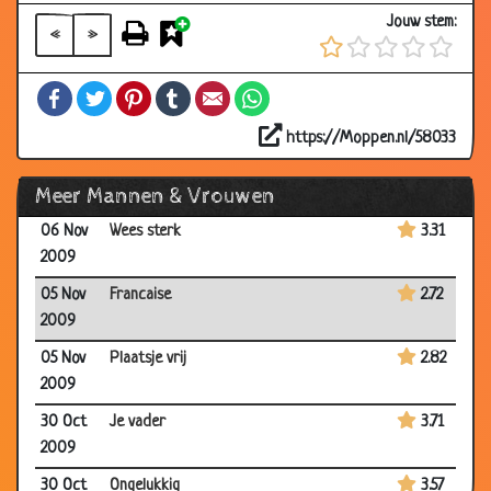
2009
Jouw stem:
«
»
16 Nov
Recept
3.57
2009
Facebook
Twitter
Pinterest
Tumblr
Email
WhatsApp
09 Nov
Helderziend
3.56
2009
https://Moppen.nl/58033
09 Nov
Biechten
3.82
Meer Mannen & Vrouwen
2009
06 Nov
Wees sterk
3.31
2009
05 Nov
Francaise
2.72
2009
05 Nov
Plaatsje vrij
2.82
2009
30 Oct
Je vader
3.71
2009
30 Oct
Ongelukkig
3.57