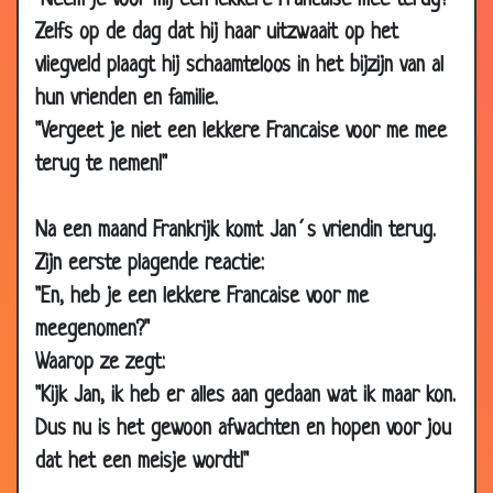
"Neem je voor mij een lekkere Francaise mee terug?"
04 Dec
Trouwdag vergeten
3.30
Zelfs op de dag dat hij haar uitzwaait op het
2009
vliegveld plaagt hij schaamteloos in het bijzijn van al
04 Dec
Behoeften van de man in de loop der
3.62
hun vrienden en familie.
2009
jaren
"Vergeet je niet een lekkere Francaise voor me mee
03 Dec
Moeder van zes
3.69
terug te nemen!"
2009
30 Nov
Vriendschap
3.15
Na een maand Frankrijk komt Jan´s vriendin terug.
2009
Zijn eerste plagende reactie:
27 Nov
De verloving
3.49
"En, heb je een lekkere Francaise voor me
2009
meegenomen?"
27 Nov
De vingers
2.79
Waarop ze zegt:
2009
"Kijk Jan, ik heb er alles aan gedaan wat ik maar kon.
20 Nov
Neusje wrijven
2.84
Dus nu is het gewoon afwachten en hopen voor jou
2009
dat het een meisje wordt!"
19 Nov
Betrapt !!
3.62