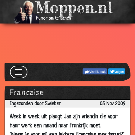
23 Dec
4 tienen
2.68
2009
Humor om te lachen
17 Dec
Ring terug brengen
2.94
2009
17 Dec
Lekker verwennen
3.67
2009
17 Dec
Trouwen
3.66
2009
16 Dec
Zijn eerste rol
Vind ik leuk
Volgen
3.50
2009
08 Dec
Een lezing
3.80
Francaise
2009
Ingezonden door Swieber
05 Nov 2009
04 Dec
Zilveren bruiloft
3.60
2009
Week in week uit plaagt Jan zijn vriendin die voor
04 Dec
Versprekingen
2.90
haar werk een maand naar Frankrijk moet.
2009