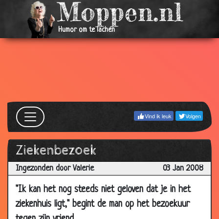
24 Jan
Hoe kan dat nou?
3.36
2008
Humor om te lachen
21 Jan
IJskoude vrouwen
3.20
2008
21 Jan
Slecht eten
2.90
2008
17 Jan
Hondsmoe
3.55
2008
Vind ik leuk
Volgen
14 Jan
Waarom...
3.53
2008
Ziekenbezoek
14 Jan
De tandarts
3.08
2008
Ingezonden door Valerie
03 Jan 2008
14 Jan
Familie
3.43
"Ik kan het nog steeds niet geloven dat je in het
2008
ziekenhuis ligt," begint de man op het bezoekuur
10 Jan
Herkenningsspel
3.53