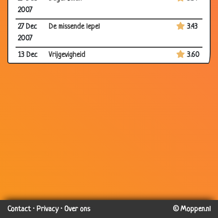
2007
27 Dec
De missende lepel
3.43
2007
13 Dec
Vrijgevigheid
3.60
2007
13 Dec
Hand geven
3.08
2007
10 Dec
Alles bruinen
2.67
2007
10 Dec
Ruzie tijdens het diner
3.32
2007
06 Dec
Waarom...
2.75
2007
06 Dec
Slakken verzamelen
3.73
2007
Contact
·
Privacy
·
Over ons
© Moppen.nl