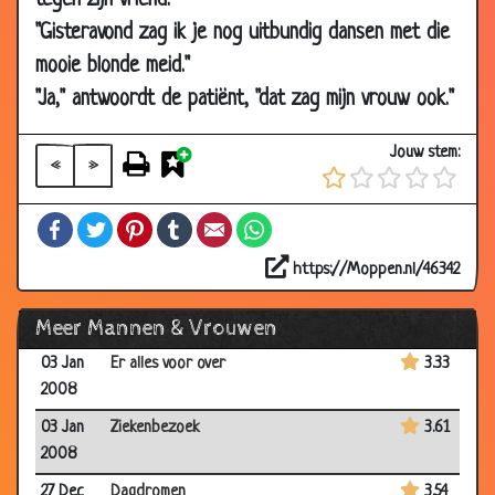
tegen zijn vriend.
2008
"Gisteravond zag ik je nog uitbundig dansen met die
10 Jan
Raar bankoverval
3.87
mooie blonde meid."
2008
"Ja," antwoordt de patiënt, "dat zag mijn vrouw ook."
07 Jan
Een kleine verrassing
3.28
2008
Jouw stem:
«
»
07 Jan
Trots op hun man
3.14
2008
Facebook
Twitter
Pinterest
Tumblr
Email
WhatsApp
07 Jan
Door de woestijn
3.10
2008
https://Moppen.nl/46342
03 Jan
De weduwes
3.72
Meer Mannen & Vrouwen
2008
03 Jan
Er alles voor over
3.33
2008
03 Jan
Ziekenbezoek
3.61
2008
27 Dec
Dagdromen
3.54