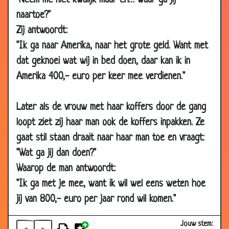
"Neem me niet kwalijk maar eh… waar ga jij
20 Aug
Mijn vrouw
3.60
naartoe?"
2007
Zij antwoordt:
16 Aug
Zonnebaden
3.66
"Ik ga naar Amerika, naar het grote geld. Want met
2007
dat geknoei wat wij in bed doen, daar kan ik in
16 Aug
Lotto prijs
3.28
Amerika 400,- euro per keer mee verdienen."
2007
16 Aug
Niemand thuis
3.08
Later als de vrouw met haar koffers door de gang
2007
loopt ziet zij haar man ook de koffers inpakken. Ze
16 Aug
Vreemdgaan?
3.95
gaat stil staan draait naar haar man toe en vraagt:
2007
"Wat ga jij dan doen?"
13 Aug
Vrijgezelle
3.44
Waarop de man antwoordt:
2007
"Ik ga met je mee, want ik wil wel eens weten hoe
13 Aug
Vrouwen winkelcentrum
3.90
2007
jij van 800,- euro per jaar rond wil komen."
09 Aug
Bellen
3.55
Jouw stem:
2007