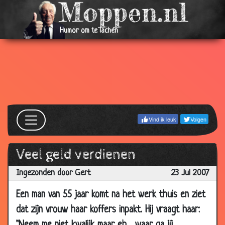
2007
06 Sep
Het huwelijk
3.53
Humor om te lachen
2007
30 Aug
Dingen die vrouwen nooit zeggen
3.39
2007
30 Aug
Hypnose
3.49
2007
23 Aug
Het verhaal
3.10
Vind ik leuk
Volgen
2007
23 Aug
Verschillende behoeften
3.70
Veel geld verdienen
2007
Ingezonden door Gert
23 Jul 2007
23 Aug
Zinspeling
3.45
2007
Een man van 55 jaar komt na het werk thuis en ziet
23 Aug
Overlevings tips voor mannen
3.42
dat zijn vrouw haar koffers inpakt. Hij vraagt haar:
2007