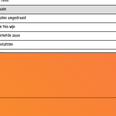
rfenis
uzie
ollen omgedraaid
e fles wijn
erliefde zoon
astzitten
las
chtpaar
lein stukje vlees
erontwaardigd
chtpaar
eroving
ammoet
at zijn dit?