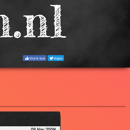
3.55
3.73
3.51
3.60
3.51
3.23
Vind ik leuk
Volgen
2.73
2.93
2.96
3.32
3.12
3.52
3.16