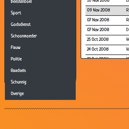
10 Nov 2008
E
Beestenboel
09 Nov 2008
R
Sport
07 Nov 2008
R
Godsdienst
07 Nov 2008
D
Schoonmoeder
25 Oct 2008
V
Flauw
24 Oct 2008
V
22 Oct 2008
K
Politie
19 Oct 2008
E
Raadsels
17 Oct 2008
K
Schunnig
17 Oct 2008
V
Overige
15 Oct 2008
E
13 Oct 2008
B
07 Oct 2008
M
07 Oct 2008
W