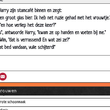
ie
e perfecte vrouw
arry zijn stamcafé binnen en zegt:
e echtgenoot die zijn trouwdag vergeten was
en groot glas bier. Ik heb net ruzie gehad met het vrouwtje.
heorie versus praktijk
 "en hoe verliep het deze keer?"
ekker geurtje.
s", antwoorde Harry, "kwam ze op handen en voeten bij me."
liegangst
Wim, "dat is verrassend! En wat zei ze?"
e wensgeest
t bed vandaan, vuile schijterd!"
iet echt ontroerd
eld voor eten
e standwerker
st
umblr
Email
oedertijd
e knappe boerin
Vrouwen
elfgebakken cake
rote schoonmaak