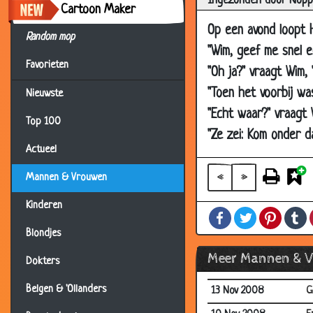
Ingezonden door Nopp
06 Jan 2009
D
Cartoon Maker
Op een avond loopt H
24 Dec 2008
D
Random mop
"Wim, geef me snel e
23 Dec 2008
T
Favorieten
"Oh ja?" vraagt Wim,
21 Dec 2008
L
"Toen het voorbij wa
Nieuwste
21 Dec 2008
V
"Echt waar?" vraagt 
Top 100
17 Dec 2008
D
"Ze zei: Kom onder da
17 Dec 2008
N
Actueel
12 Dec 2008
G
«
»
Mannen & Vrouwen
08 Dec 2008
D
Kinderen
Facebook
Twitter
Pintere
T
08 Dec 2008
V
Blondjes
04 Dec 2008
D
Meer Mannen & 
Dokters
14 Nov 2008
Z
Belgen & 'Ollanders
13 Nov 2008
G