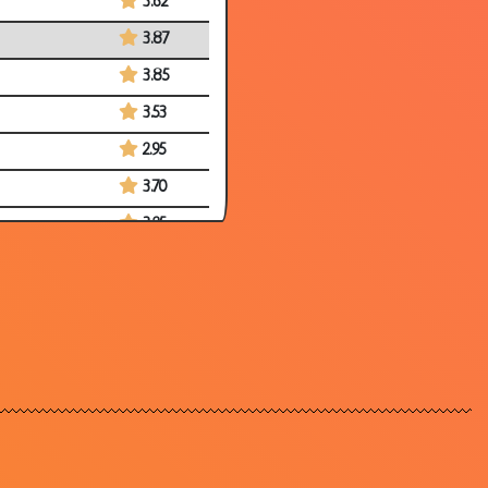
3.62
3.87
3.85
3.53
2.95
3.70
3.25
2.60
3.35
3.49
3.03
3.66
3.25
3.59