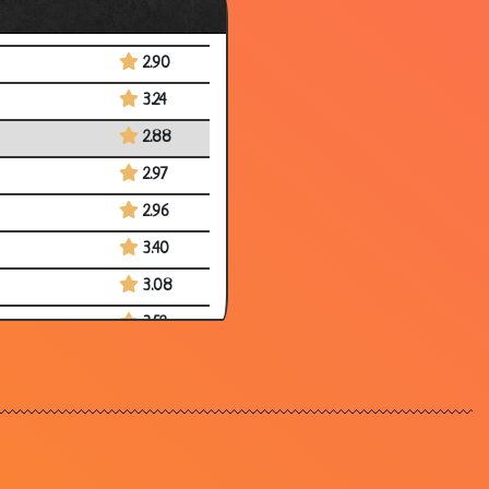
3.17
2.90
3.24
2.88
2.97
2.96
3.40
3.08
3.52
2.77
3.45
3.83
3.14