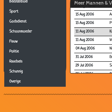
Beestenboel
Meer Mannen & 
15 Aug 2006
G
Sport
15 Aug 2006
A
Godsdienst
15 Aug 2006
P
11 Aug 2006
K
Schoonmoeder
11 Aug 2006
V
Flauw
04 Aug 2006
N
Politie
31 Jul 2006
E
Raadsels
29 Jul 2006
S
Schunnig
28 Jul 2006
O
Overige
27 Jul 2006
I
27 Jul 2006
V
20 Jul 2006
G
20 Jul 2006
R