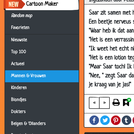
Ingezonden door Pete
Cartoon Maker
15 Sep 2006
B
Saar zit samen met h
Random mop
13 Sep 2006
V
Een beetje nerveus s
Favorieten
09 Sep 2006
K
"Waar heb ik dat aan 
"Het is een verrassin
03 Sep 2006
B
Nieuwste
"Ik weet het echt ni
03 Sep 2006
T
Top 100
"Het is een lotion te
03 Sep 2006
Z
Actueel
"Maar Saar toch! Ik l
03 Sep 2006
H
"Nee, " zegt Saar da
Mannen & Vrouwen
02 Sep 2006
E
je kraag van je jas!"
Kinderen
31 Aug 2006
D
Blondjes
29 Aug 2006
V
«
»
29 Aug 2006
B
Dokters
Facebook
Twitter
Pintere
T
28 Aug 2006
N
Belgen & 'Ollanders
20 Aug 2006
D