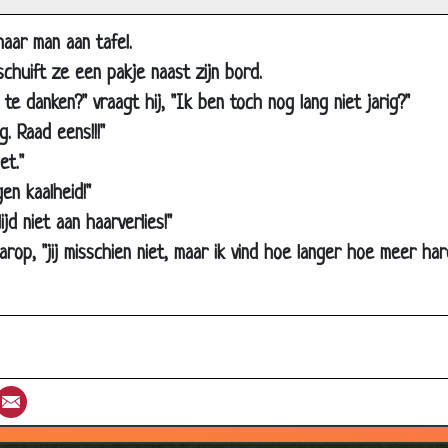
r
ruine ogen
aar man aan tafel.
reemd
chuift ze een pakje naast zijn bord.
inderen?
te danken?" vraagt hij, "Ik ben toch nog lang niet jarig?"
g. Raad eens!!!"
rief
et."
rouwen
gen kaalheid!"
wangere vrouw
ijd niet aan haarverlies!"
ard rijden
arop, "jij misschien niet, maar ik vind hoe langer hoe meer h
lleboogstoot
ief
iagra
egrafenisstoet
st
umblr
Email
aar de hemel
e buurman