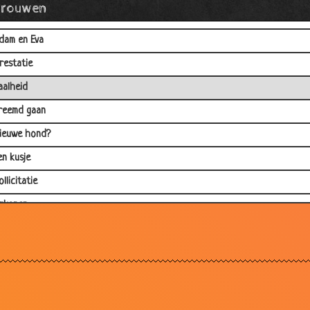
Vrouwen
eurtje
dam en Eva
restatie
aalheid
reemd gaan
ieuwe hond?
en kusje
ollicitatie
rkanen
n de slaaptrein
rouwen toch
eïrriteerd!
uitenwisser