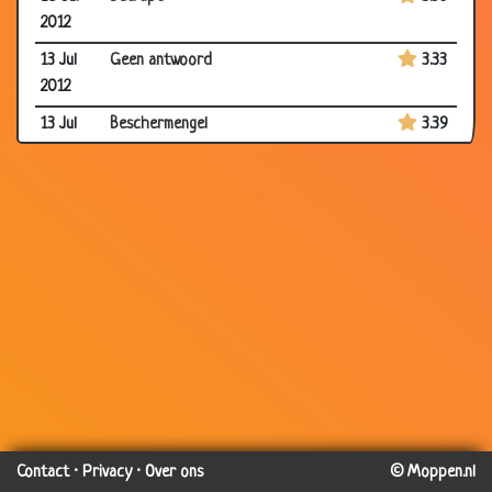
2012
13 Jul
Geen antwoord
3.33
2012
13 Jul
Beschermengel
3.39
2012
13 Jul
Dagboek een jonge vrouw op een cruise
3.31
2012
06 Jul
Trouw aan haar geloof
3.21
2012
05 Jul
Dat is 1
2.87
2012
30 Jun
Italiaan en Hollandse
3.33
2012
29 Jun
Wat mannen en vrouwen dingen
3.20
2012
Contact
·
Privacy
·
Over ons
© Moppen.nl