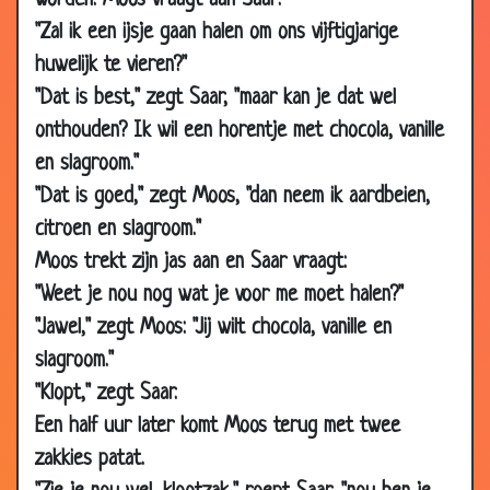
worden. Moos vraagt aan Saar:
24 Nov
Draaien
3.00
"Zal ik een ijsje gaan halen om ons vijftigjarige
2006
huwelijk te vieren?"
23 Nov
Vrouw bij de modezaak
2.54
"Dat is best," zegt Saar, "maar kan je dat wel
2006
onthouden? Ik wil een horentje met chocola, vanille
17 Nov
Twee oude dames
3.47
en slagroom."
2006
"Dat is goed," zegt Moos, "dan neem ik aardbeien,
15 Nov
Van 0 tot 100
3.56
citroen en slagroom."
2006
Moos trekt zijn jas aan en Saar vraagt:
12 Nov
Gevallen
3.47
"Weet je nou nog wat je voor me moet halen?"
2006
"Jawel," zegt Moos: "Jij wilt chocola, vanille en
11 Nov
Erfenis
3.34
slagroom."
2006
"Klopt," zegt Saar.
09 Nov
Worst
3.53
Een half uur later komt Moos terug met twee
2006
zakkies patat.
09 Nov
43 jaar, 2 maanden en 8 dagen
3.35