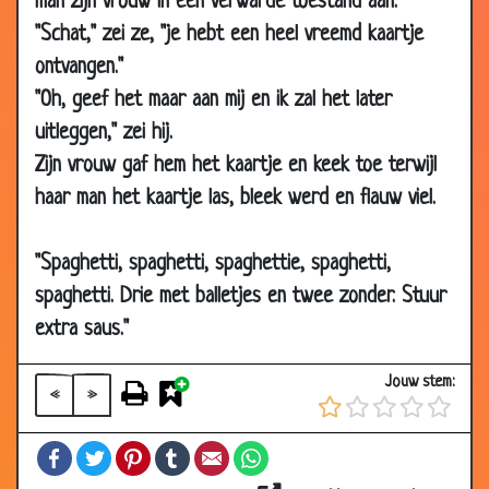
man zijn vrouw in een verwarde toestand aan.
2008
"Schat," zei ze, "je hebt een heel vreemd kaartje
14 Sep
Pornofilms huren
3.08
ontvangen."
2008
"Oh, geef het maar aan mij en ik zal het later
14 Sep
Bankroof
3.03
uitleggen," zei hij.
2008
Zijn vrouw gaf hem het kaartje en keek toe terwijl
06 Sep
Ballerina
3.47
haar man het kaartje las, bleek werd en flauw viel.
2008
30 Aug
Burenruzie
3.50
"Spaghetti, spaghetti, spaghettie, spaghetti,
2008
spaghetti. Drie met balletjes en twee zonder. Stuur
28 Aug
2-daagse cursus voor mannen (2)
2.81
2008
extra saus."
28 Aug
2-daagse cursus voor mannen (1)
2.60
Jouw stem:
2008
«
»
26 Aug
Domme vrouwen
2.89
Facebook
Twitter
Pinterest
Tumblr
Email
WhatsApp
2008