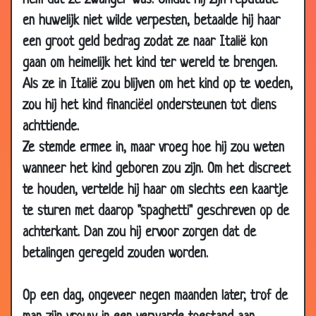
hem dat ze zwanger was. Omdat hij zijn reputatie
03 Oct
Nog maar 24 uur
3.77
en huwelijk niet wilde verpesten, betaalde hij haar
2008
een groot geld bedrag zodat ze naar Italië kon
03 Oct
Wat is reïncarnatie
3.55
gaan om heimelijk het kind ter wereld te brengen.
2008
Als ze in Italië zou blijven om het kind op te voeden,
02 Oct
Zeg eens wat
3.21
zou hij het kind financiëel ondersteunen tot diens
2008
achttiende.
29 Sep
Ruzie
3.51
Ze stemde ermee in, maar vroeg hoe hij zou weten
2008
wanneer het kind geboren zou zijn. Om het discreet
26 Sep
In de worstenfabriek
3.47
te houden, vertelde hij haar om slechts een kaartje
2008
te sturen met daarop "spaghetti" geschreven op de
23 Sep
Bij de hemelpoort
3.79
achterkant. Dan zou hij ervoor zorgen dat de
2008
betalingen geregeld zouden worden.
21 Sep
De mens
3.86
2008
Op een dag, ongeveer negen maanden later, trof de
19 Sep
Het huwelijk
3.77