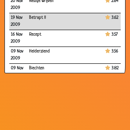
20 Nov
Neusje wrijven
2.84
2009
19 Nov
Betrapt !!
3.62
2009
16 Nov
Recept
3.57
2009
09 Nov
Helderziend
3.56
2009
09 Nov
Biechten
3.82
2009
06 Nov
Wees sterk
3.31
2009
05 Nov
Francaise
2.72
2009
05 Nov
Plaatsje vrij
2.82
2009