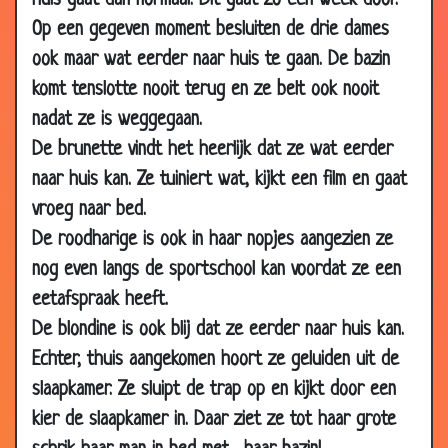
huis gaat dan normaal. Dit gaat zo een week door.
Op een gegeven moment besluiten de drie dames
23 Dec
Heel zuinig
2.92
2009
ook maar wat eerder naar huis te gaan. De bazin
23 Dec
4 tienen
2.68
komt tenslotte nooit terug en ze belt ook nooit
2009
nadat ze is weggegaan.
17 Dec
Ring terug brengen
2.94
De brunette vindt het heerlijk dat ze wat eerder
2009
naar huis kan. Ze tuiniert wat, kijkt een film en gaat
17 Dec
Lekker verwennen
3.67
vroeg naar bed.
2009
De roodharige is ook in haar nopjes aangezien ze
17 Dec
Trouwen
3.66
nog even langs de sportschool kan voordat ze een
2009
eetafspraak heeft.
16 Dec
Zijn eerste rol
3.50
De blondine is ook blij dat ze eerder naar huis kan.
2009
Echter, thuis aangekomen hoort ze geluiden uit de
08 Dec
Een lezing
3.80
slaapkamer. Ze sluipt de trap op en kijkt door een
2009
kier de slaapkamer in. Daar ziet ze tot haar grote
04 Dec
Zilveren bruiloft
3.60