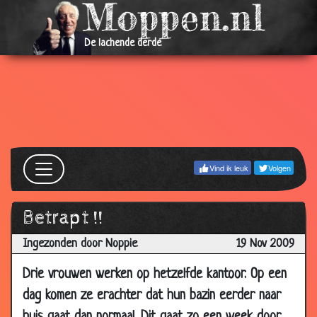
16 Jan
Thuis komen
3.76
2010
De lachende derde
16 Jan
Met hoeveel vrouwen?
3.08
2010
15 Jan
Brommer kopen
3.74
2010
06 Jan
Viagra kopen
3.53
2010
Vind ik leuk
Volgen
06 Jan
Slimmer en verstandiger
3.42
2010
Betrapt !!
30 Dec
Paardenbil
2.85
2009
Ingezonden door Noppie
19 Nov 2009
23 Dec
Schaamte
3.29
2009
Drie vrouwen werken op hetzelfde kantoor. Op een
dag komen ze erachter dat hun bazin eerder naar
23 Dec
Opscheppen over hun zoons
3.56
2009