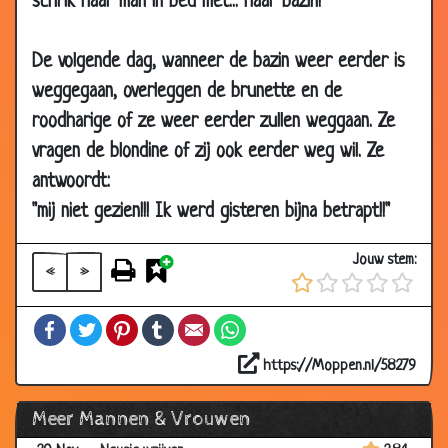
schrik haar man in bed met... haar bazin!
2009
04 Dec
Versprekingen
2.90
De volgende dag, wanneer de bazin weer eerder is
2009
weggegaan, overleggen de brunette en de
04 Dec
Trouwdag vergeten
3.30
roodharige of ze weer eerder zullen weggaan. Ze
2009
vragen de blondine of zij ook eerder weg wil. Ze
04 Dec
Behoeften van de man in de loop der
3.62
antwoordt:
2009
jaren
"mij niet gezien!!! Ik werd gisteren bijna betrapt!!"
03 Dec
Moeder van zes
3.69
2009
Jouw stem:
«
»
30 Nov
Vriendschap
3.15
2009
Facebook
Twitter
Pinterest
Tumblr
Email
WhatsApp
27 Nov
De verloving
3.49
2009
https://Moppen.nl/58279
27 Nov
De vingers
2.79
Meer Mannen & Vrouwen
2009