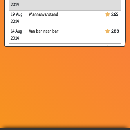
2014
19 Aug
Mannenverstand
2.65
2014
14 Aug
Van bar naar bar
2.88
2014
05 Aug
Boerin zoekt knecht
2.68
2014
05 Aug
Snelheidsduivel
2.35
2014
28 Jul
Gescheiden
2.83
2014
28 Jul
Gekreukeld geld
3.62
2014
21 Jul
Welk lippen?
3.13
2014