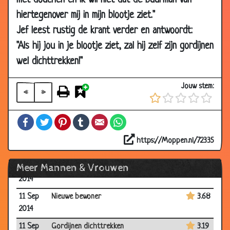
met douchen en ik wil niet dat de buurman van
2014
hiertegenover mij in mijn blootje ziet."
03 Oct
Je vrouw aankijken
2.86
Jef leest rustig de krant verder en antwoordt:
2014
"Als hij jou in je blootje ziet, zal hij zelf zijn gordijnen
03 Oct
Bellen in het openbaar
3.23
2014
wel dichttrekken!"
26 Sep
Lekker laten verwennen
3.43
Jouw stem:
2014
«
»
26 Sep
Type vrouw
3.31
Facebook
Twitter
Pinterest
Tumblr
Email
WhatsApp
2014
11 Sep
Vreemd gegaan
3.28
https://Moppen.nl/72335
2014
Meer Mannen & Vrouwen
11 Sep
Rondje om de kerk
3.00
2014
11 Sep
Nieuwe bewoner
3.68
2014
11 Sep
Gordijnen dichttrekken
3.19