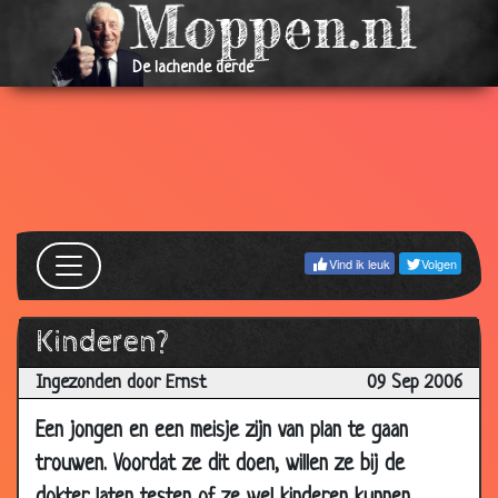
12 Oct
Ikea meisje
3.26
2006
De lachende derde
08 Oct
Breukelen
3.56
2006
08 Oct
De computer
2.98
2006
06 Oct
Waarschuwing!
3.26
2006
Vind ik leuk
Volgen
03 Oct
Grote schoonmaak
3.48
2006
Kinderen?
03 Oct
Mannen!
3.20
2006
Ingezonden door Ernst
09 Sep 2006
02 Oct
Kleurenblind
3.47
Een jongen en een meisje zijn van plan te gaan
2006
trouwen. Voordat ze dit doen, willen ze bij de
30 Sep
Trouwen
3.35