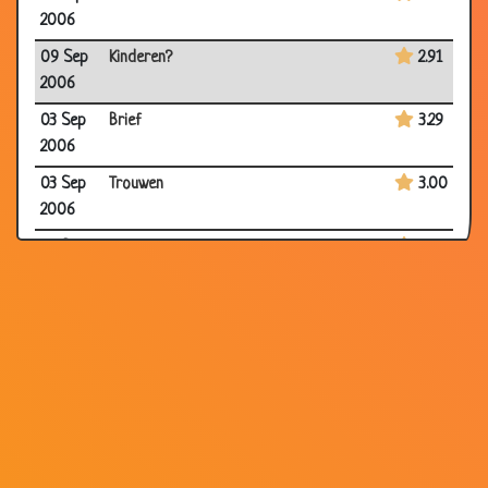
2006
09 Sep
Kinderen?
2.91
2006
03 Sep
Brief
3.29
2006
03 Sep
Trouwen
3.00
2006
03 Sep
Zwangere vrouw
3.61
2006
03 Sep
Hard rijden
2.94
2006
02 Sep
Elleboogstoot
3.65
2006
31 Aug
Dief
3.53
2006