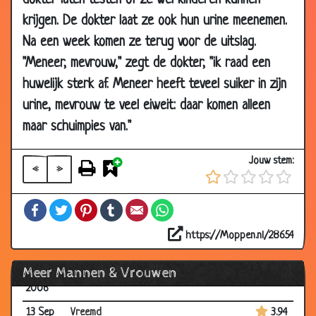
dokter laten testen of ze wel kinderen kunnen
2006
krijgen. De dokter laat ze ook hun urine meenemen.
25 Sep
Begrafenis
2.76
Na een week komen ze terug voor de uitslag.
2006
"Meneer, mevrouw," zegt de dokter, "ik raad een
21 Sep
Doodzwijgen
3.40
huwelijk sterk af. Meneer heeft teveel suiker in zijn
2006
urine, mevrouw te veel eiweit: daar komen alleen
21 Sep
Biertje
3.55
2006
maar schuimpies van."
21 Sep
Haargroei
2.84
Jouw stem:
2006
«
»
20 Sep
Twee of vier rijvakken
3.94
Facebook
Twitter
Pinterest
Tumblr
Email
WhatsApp
2006
16 Sep
Foto's
3.14
https://Moppen.nl/28654
2006
Meer Mannen & Vrouwen
15 Sep
Bruine ogen
3.87
2006
13 Sep
Vreemd
3.94