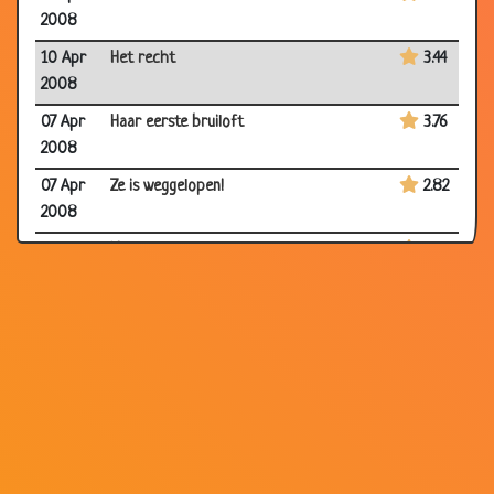
2008
10 Apr
Het recht
3.44
2008
07 Apr
Haar eerste bruiloft
3.76
2008
07 Apr
Ze is weggelopen!
2.82
2008
07 Apr
Uitlachen
3.34
2008
07 Apr
Vrouwen zijn net gangsters
3.66
2008
07 Apr
Het as van d'r man
3.41
2008
03 Apr
Domheid
2.91
2008