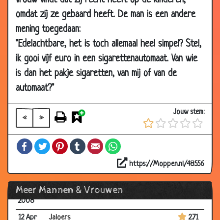
vrouw vindt dat zij recht heeft op de kinderen,
2008
omdat zij ze gebaard heeft. De man is een andere
21 Apr
Dilemma
2.52
mening toegedaan:
2008
"Edelachtbare, het is toch allemaal heel simpel? Stel,
17 Apr
Van wie is dit?
3.57
ik gooi vijf euro in een sigarettenautomaat. Van wie
2008
is dan het pakje sigaretten, van mij of van de
17 Apr
Ik wat later...
2.63
2008
automaat?"
17 Apr
Goed, zeer goed en slecht
2.26
Jouw stem:
2008
«
»
14 Apr
Samen kleren kopen
3.21
Facebook
Twitter
Pinterest
Tumblr
Email
WhatsApp
2008
14 Apr
Niet gelukkig
3.53
https://Moppen.nl/48556
2008
Meer Mannen & Vrouwen
12 Apr
Bankrover
3.11
2008
12 Apr
Jaloers
2.71