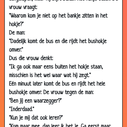
26 Feb
Logica
3.74
vrouw vraagt:
2007
"Waarom kom je niet op het bankje zitten in het
26 Feb
Are you finish
3.37
hokje?"
2007
De man:
19 Feb
Gaat heen, en vermenigvuldig u
3.20
"Dadelijk komt de bus en die rijdt het bushokje
2007
omver."
18 Feb
Uitspraken met gevolgen
3.00
Dus die vrouw denkt:
2007
"Ik ga ook maar eens buiten het hokje staan,
12 Feb
Iets heel bijzonders!!!!!!!!
3.30
2007
misschien is het wel waar wat hij zegt."
Eén minuut later komt de bus en rijdt het hele
12 Feb
Keuzes
3.71
2007
bushokje omver. De vrouw tegen de man:
"Ben jij een waarzegger?"
12 Feb
Koffie en vrouwen
3.36
2007
"Inderdaad."
11 Feb
Terroristen
3.01
"Kun je mij dat ook leren?"
2007
"Kom maar mee, dan leer ik het je. Ga eerst maar