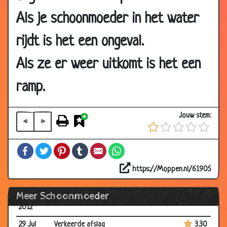
2014
Als je schoonmoeder in het water
06 Jun
Mijn schoonzoon de chirurg
3.03
2014
rijdt is het een ongeval.
11 Sep
Berouw
2.84
2013
Als ze er weer uitkomt is het een
06 Aug
De telegram
3.15
ramp.
2013
01 Feb
Ik wil niet onbeleefd zijn
3.60
Jouw stem:
2013
«
»
05 Oct
Cadeau voor mijn schoonmoeder
2.35
Facebook
Twitter
Pinterest
Tumblr
Email
WhatsApp
2012
25 May
Lieve schoonmoeder
2.34
https://Moppen.nl/61905
2012
Meer Schoonmoeder
20 Mar
Schoonmoeder
2.93
2012
29 Jul
Verkeerde afslag
3.30