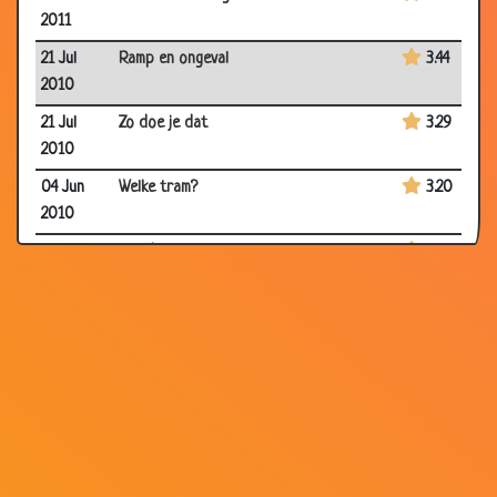
2011
21 Jul
Ramp en ongeval
3.44
2010
21 Jul
Zo doe je dat
3.29
2010
04 Jun
Welke tram?
3.20
2010
06 Apr
Liefdesjurk
3.87
2010
05 Nov
Ronde woning
2.74
2009
07 May
Moederdag
3.29
2009
16 Mar
Is het varken of rund?
3.15
2009