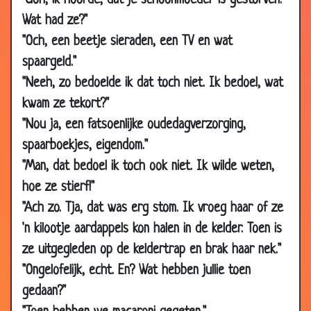
"Goh, ik hoorde, dat je schoonmoeder is gestorven.
01 Feb
Ik wil niet onbeleefd zijn
3.60
Wat had ze?"
2013
"Och, een beetje sieraden, een TV en wat
05 Oct
Cadeau voor mijn schoonmoeder
2.35
spaargeld."
2012
"Neeh, zo bedoelde ik dat toch niet. Ik bedoel, wat
25 May
Lieve schoonmoeder
2.34
kwam ze tekort?"
2012
"Nou ja, een fatsoenlijke oudedagverzorging,
20 Mar
Schoonmoeder
2.93
spaarboekjes, eigendom."
2012
"Man, dat bedoel ik toch ook niet. Ik wilde weten,
29 Jul
Verkeerde afslag
3.30
hoe ze stierf!"
2011
"Ach zo. Tja, dat was erg stom. Ik vroeg haar of ze
21 Jul
Ramp en ongeval
3.44
'n kilootje aardappels kon halen in de kelder. Toen is
2010
ze uitgegleden op de keldertrap en brak haar nek."
21 Jul
Zo doe je dat
3.29
"Ongelofelijk, echt. En? Wat hebben jullie toen
2010
gedaan?"
04 Jun
Welke tram?
3.20
2010