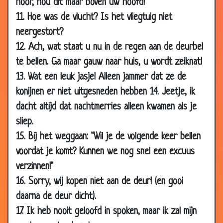
hoor, hou dit maar boven uw hoofd!
14 Nov
Schoonmoeder overleden
3.35
11. Hoe was de vlucht? Is het vliegtuig niet
2008
neergestort?
17 Oct
Vergelijkende studie economische
2.75
12. Ach, wat staat u nu in de regen aan de deurbel
2008
systemen
te bellen. Ga maar gauw naar huis, u wordt zeiknat!
07 Jul
Wat heb ik nou fout gezegd?
3.47
13. Wat een leuk jasje! Alleen jammer dat ze de
2008
konijnen er niet uitgesneden hebben 14. Jeetje, ik
03 Apr
Bedankt!
3.64
2008
dacht altijd dat nachtmerries alleen kwamen als je
sliep.
25 Mar
Plezierreisje
3.27
2008
15. Bij het weggaan: "Wil je de volgende keer bellen
voordat je komt? Kunnen we nog snel een excuus
28 Feb
Dat wil ik ook
3.88
2008
verzinnen!"
24 Jan
Rund of varken?
3.33
16. Sorry, wij kopen niet aan de deur! (en gooi
2008
daarna de deur dicht).
15 Nov
Zelfmoord poging
3.87
17. Ik heb nooit geloofd in spoken, maar ik zal mijn
2007