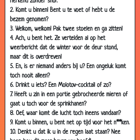
herkend zonder snor.
2010
2. Komt u binnen! Bent u te voet of hebt u de
21 Jul
Zo doe je dat
3.29
bezem genomen?
2010
3. Welkom, welkom! Pak twee stoelen en ga zitten!
04 Jun
Welke tram?
3.20
4. Ach, u bent het. Ze vertelden al op het
2010
weerbericht dat de winter voor de deur stond,
06 Apr
Liefdesjurk
3.87
maar dit is overdreven!
2010
5. En, is er niemand anders bij u? Een ongeluk komt
05 Nov
Ronde woning
2.74
toch nooit alleen?
2009
6. Drinkt u iets? Een Molotov-cocktail of zo?
07 May
Moederdag
3.29
7. Heeft u zin in een portie gebrocheerde mieren of
2009
gaat u toch voor de sprinkhanen?
16 Mar
Is het varken of rund?
3.15
8. Oef, waar komt die lucht toch ineens vandaan?
2009
9. Komt u binnen, u bent net op tijd voor het n**ken.
21 Dec
Schoonmoeder
3.21
10. Denkt u dat ik u in de regen laat staan? Nee
2008