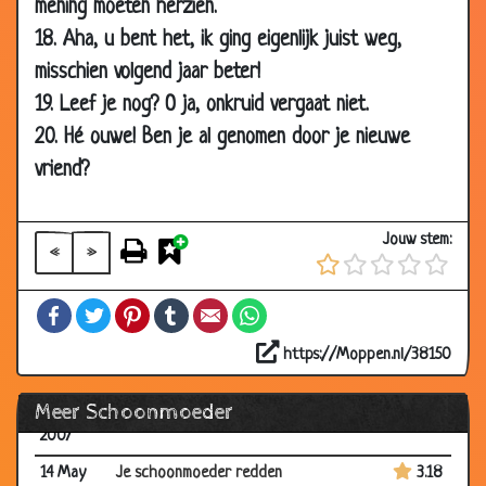
mening moeten herzien.
15 Nov
Ondankbaar
3.46
18. Aha, u bent het, ik ging eigenlijk juist weg,
2007
misschien volgend jaar beter!
26 Oct
Rozen
3.40
19. Leef je nog? O ja, onkruid vergaat niet.
2007
20. Hé ouwe! Ben je al genomen door je nieuwe
18 Oct
Tang
3.35
vriend?
2007
30 Aug
De eerste keer
3.50
Jouw stem:
2007
«
»
25 Jun
Leven na de dood
3.04
Facebook
Twitter
Pinterest
Tumblr
Email
WhatsApp
2007
25 Jun
Rotzak!
3.54
https://Moppen.nl/38150
2007
Meer Schoonmoeder
29 May
Binnen de familie blijven
3.62
2007
14 May
Je schoonmoeder redden
3.18