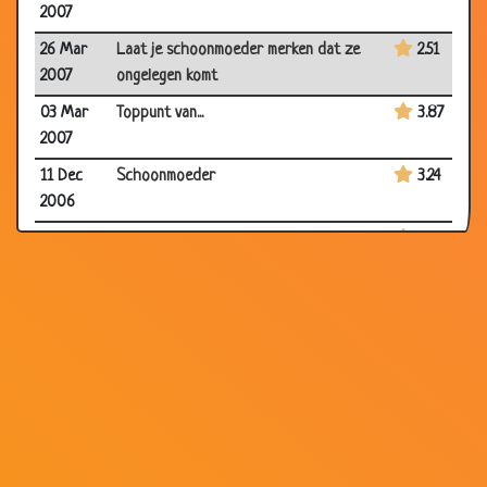
2007
26 Mar
Laat je schoonmoeder merken dat ze
2.51
2007
ongelegen komt
03 Mar
Toppunt van...
3.87
2007
11 Dec
Schoonmoeder
3.24
2006
23 Nov
Auto Gestolen
3.28
2006
09 Nov
Beste helpdesk
3.37
2006
13 Aug
Brand!!
3.39
2006
31 Jul
Slecht nieuws
3.52
2006