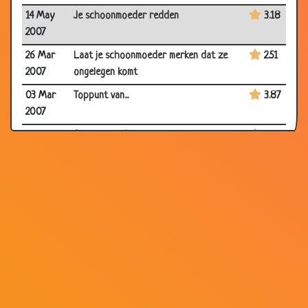
14 May
Je schoonmoeder redden
3.18
2007
26 Mar
Laat je schoonmoeder merken dat ze
2.51
2007
ongelegen komt
03 Mar
Toppunt van...
3.87
2007
11 Dec
Schoonmoeder
3.24
2006
23 Nov
Auto Gestolen
3.28
2006
09 Nov
Beste helpdesk
3.37
2006
13 Aug
Brand!!
3.39
2006
31 Jul
Slecht nieuws
3.52