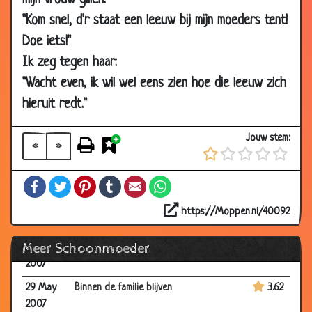
mijn vrouw gillen:
15 Nov
Zelfmoord poging
3.87
"Kom snel, d'r staat een leeuw bij mijn moeders tent!
2007
Doe iets!"
15 Nov
Ondankbaar
3.46
Ik zeg tegen haar:
2007
"Wacht even, ik wil wel eens zien hoe die leeuw zich
26 Oct
Rozen
3.40
2007
hieruit redt."
18 Oct
Tang
3.35
Jouw stem:
2007
«
»
30 Aug
De eerste keer
3.50
Facebook
Twitter
Pinterest
Tumblr
Email
WhatsApp
2007
25 Jun
Leven na de dood
3.04
https://Moppen.nl/40092
2007
Meer Schoonmoeder
25 Jun
Rotzak!
3.54
2007
29 May
Binnen de familie blijven
3.62
2007