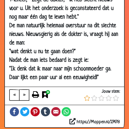
"Meneer, " zegt de dokter, " ik heb slecht nieuws
25 Jun
Leven na de dood
3.04
voor u. Uit het onderzoek is geconstateerd dat u
2007
nog maar één dag te leven hebt."
25 Jun
Rotzak!
3.54
De man natuurlijk helemaal overstuur na dit slechte
2007
nieuws. Nieuwsgierig als de dokter is, vraagt hij aan
29 May
Binnen de familie blijven
3.62
de man:
2007
"wat denkt u nu te gaan doen?"
14 May
Je schoonmoeder redden
3.18
Nadat de man iets bedaard is zegt ie:
2007
"Ik denk dat ik maar naar mijn schoonmoeder ga.
26 Mar
Laat je schoonmoeder merken dat ze
2.51
2007
ongelegen komt
Daar lijkt een paar uur al een eeuwigheid!"
03 Mar
Toppunt van...
3.87
Jouw stem:
2007
«
»
11 Dec
Schoonmoeder
3.24
Facebook
Twitter
Pinterest
Tumblr
Email
WhatsApp
2006
23 Nov
Auto Gestolen
3.28
https://Moppen.nl/27478
2006