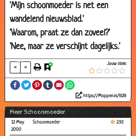
'Mijn schoonmoeder is net een
2002
10 Feb
Schoonmoeder
3.29
wandelend nieuwsblad.'
2002
'Waarom, praat ze dan zoveel?'
30 Jan
Bigamie
2.83
2002
'Nee, maar ze verschijnt dagelijks.'
09 Jan
Je schoonmoeder
3.37
2002
Jouw stem:
«
»
27 Dec
Lekker konijn
2.87
2001
Facebook
Twitter
Pinterest
Tumblr
Email
WhatsApp
12 May
Schoonmoeders
3.36
2000
https://Moppen.nl/828
12 May
Adams schoonmoeder
3.32
Meer Schoonmoeder
2000
12 May
Schoonmoeder
2.92
2000