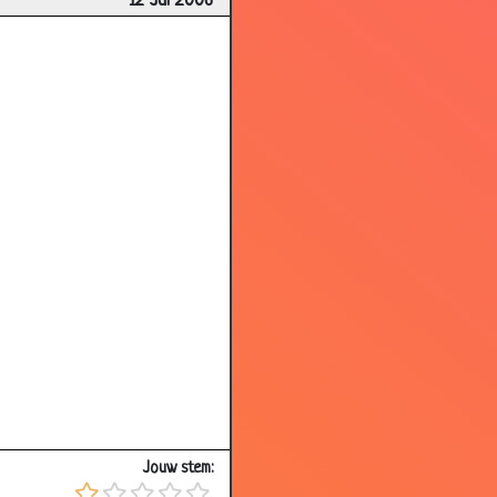
12 Jul 2006
3.50
3.85
3.62
2.89
3.95
3.52
3.79
3.92
3.50
3.92
3.37
2.98
Jouw stem:
2.57