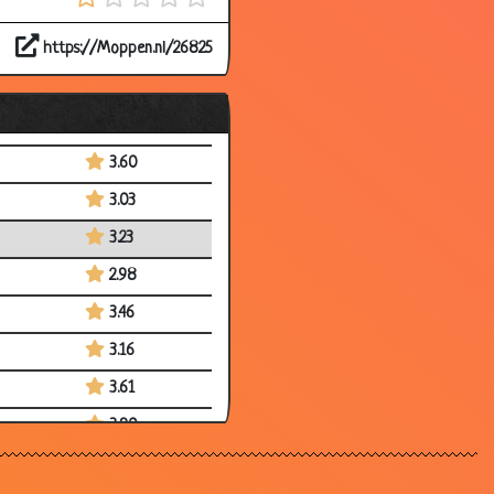
3.62
https://Moppen.nl/26825
3.72
3.42
3.47
3.60
3.03
3.23
2.98
3.46
3.16
3.61
3.90
3.18