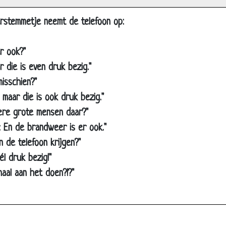
On-woorden
erstemmetje neemt de telefoon op:
Opscheppers
Raadseltje voor op school
er ook?"
Treintje
ar die is even druk bezig."
Sinterklaas
misschien?"
Ik ben een rund
, maar die is ook druk bezig."
dere grote mensen daar?"
Strafregels
er. En de brandweer is er ook."
Fluiten
n de telefoon krijgen?"
School
él druk bezig!"
Beschrijven wat je ziet
maal aan het doen?!?"
Opa
Brief aan Papa
Opscheppen