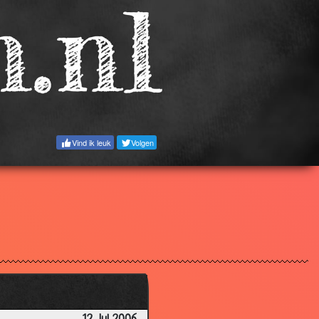
3.69
3.67
3.64
3.25
3.78
3.28
Vind ik leuk
Volgen
3.40
3.51
3.69
3.40
3.56
3.23
3.31