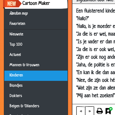
Ingezonden door NRC
Cartoon Maker
18 Oct 2006
Een fluisterend kind
18 Oct 2006
Random mop
"Hallo?"
08 Oct 2006
Favorieten
"Hallo, is je moeder 
03 Oct 2006
"Ja die is er wel, ma
Nieuwste
13 Sep 2006
"Is je vader er dan 
Top 100
13 Sep 2006
"Ja die is er ook wel
Actueel
"Zijn er ook nog an
13 Sep 2006
"Jaha, de politie is 
Mannen & Vrouwen
09 Sep 2006
"En kan ik die dan aa
07 Sep 2006
Kinderen
"Nee, die zijn ook hé
25 Aug 2006
Blondjes
"Wat zijn ze dan alle
24 Aug 2006
"Mij aan het zoeken!"
Dokters
15 Aug 2006
Belgen & 'Ollanders
13 Aug 2006
«
»