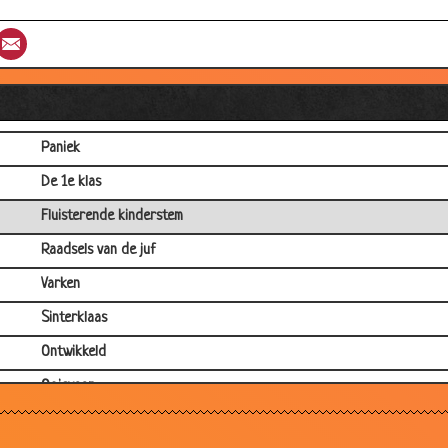
Lucifers verstoppen
st
umblr
Email
Compliment
Broertje gevallen
Kees
Paniek
De 1e klas
Fluisterende kinderstem
Raadsels van de juf
Varken
Sinterklaas
Ontwikkeld
Ooievaar
Misverstand