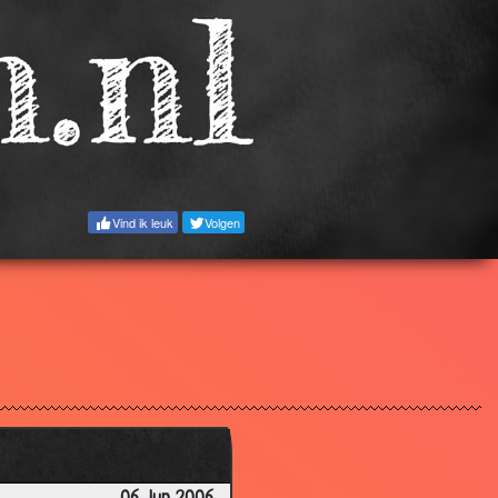
3.31
3.50
3.85
3.62
2.89
3.95
Vind ik leuk
Volgen
3.52
3.79
3.92
3.50
3.92
3.37
2.98