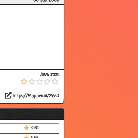
06 Jun 2006
2.57
3.62
3.72
3.42
3.47
3.60
3.03
Jouw stem:
3.23
2.98
https://Moppen.nl/25550
3.46
3.16
3.61
3.90