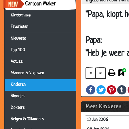
Ingezonden door Man
13 Aug 2006
Cartoon Maker
12 Aug 2006
"Papa, klopt h
Random mop
12 Aug 2006
Favorieten
12 Aug 2006
Papa:
Nieuwste
07 Aug 2006
Top 100
31 Jul 2006
"Heb je weer 
20 Jul 2006
Actueel
12 Jul 2006
«
»
Mannen & Vrouwen
12 Jul 2006
Kinderen
Facebook
Twitter
Pintere
T
01 Jul 2006
Blondjes
20 Jun 2006
Meer Kinderen
Dokters
19 Jun 2006
Belgen & 'Ollanders
13 Jun 2006