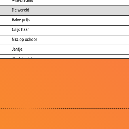
Misverstand
De wereld
Halve prijs
Grijs haar
Net op school
Jantje
Weet ik niet
Vies
Jantje op de wc
auto of bus?
Uitstapje
Ontbijt
Sesamstraat
Kindernamen