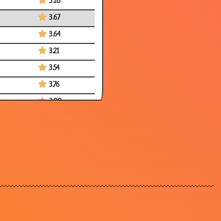
3.18
3.67
3.64
3.21
3.54
3.76
3.09
3.06
3.54
3.60
3.20
3.34
3.15
3.54