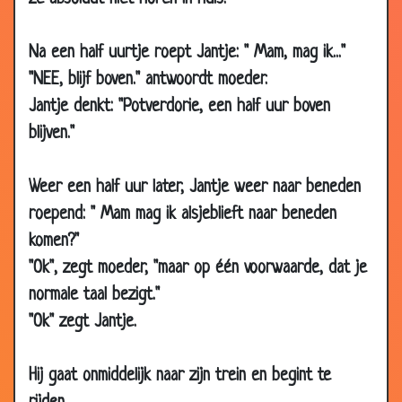
05 Feb 2007
De maan
3.07
05 Feb 2007
Bellen
3.72
Na een half uurtje roept Jantje: " Mam, mag ik..."
05 Feb 2007
Aan Sinterklaas vragen
3.72
"NEE, blijf boven." antwoordt moeder.
Jantje denkt: "Potverdorie, een half uur boven
05 Feb 2007
Niemand thuis
3.68
blijven."
05 Feb 2007
Hoe ziet God eruit?
3.26
29 Jan 2007
Drie maal is...
3.79
Weer een half uur later, Jantje weer naar beneden
28 Jan 2007
De was doen
3.64
roepend: " Mam mag ik alsjeblieft naar beneden
19 Jan 2007
Andersom
3.32
komen?"
16 Jan 2007
De grootste tegenstelling
3.21
"Ok", zegt moeder, "maar op één voorwaarde, dat je
10 Jan 2007
Supermarkt
3.78
normale taal bezigt."
"Ok" zegt Jantje.
29 Nov 2006
Kont kussen
3.69
27 Nov 2006
Directeur
3.67
Hij gaat onmiddelijk naar zijn trein en begint te
26 Nov 2006
Karton
3.64