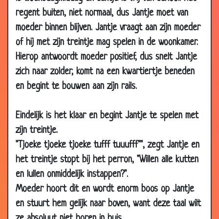
02 Apr 2007
Voetballen
2.02
regent buiten, niet normaal, dus Jantje moet van
moeder binnen blijven. Jantje vraagt aan zijn moeder
26 Mar 2007
Jeugd van tegenwoordig
3.54
of hij met zijn treintje mag spelen in de woonkamer.
26 Mar 2007
Bidden voor het eten
3.69
Hierop antwoordt moeder positief, dus snelt Jantje
22 Mar 2007
Vuile taal
3.54
zich naar zolder, komt na een kwartiertje beneden
12 Mar 2007
Afblijven!
3.73
en begint te bouwen aan zijn rails.
12 Mar 2007
Geen smoesjes
3.72
12 Mar 2007
Meer benzine
3.80
Eindelijk is het klaar en begint Jantje te spelen met
12 Mar 2007
Orde scheppen
3.44
zijn treintje.
"Tjoeke tjoeke tjoeke tufff tuuufff"", zegt Jantje en
12 Mar 2007
Het proefwerk
3.66
het treintje stopt bij het perron, "Willen alle kutten
04 Mar 2007
Leren
3.93
en lullen onmiddelijk instappen?".
03 Mar 2007
De juf staat voor de klas
3.82
Moeder hoort dit en wordt enorm boos op Jantje
26 Feb 2007
1 uur
3.24
en stuurt hem gelijk naar boven, want deze taal wilt
26 Feb 2007
Nieuwe pappa
3.43
ze absoluut niet horen in huis.