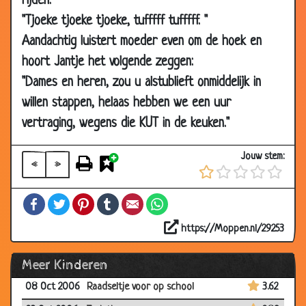
rijden.
24 Nov 2006
Jantje en Peter
3.25
"Tjoeke tjoeke tjoeke, tufffff tufffff. "
20 Nov 2006
Waarschijnlijk?
3.78
Aandachtig luistert moeder even om de hoek en
17 Nov 2006
Mooie herinnering
3.28
hoort Jantje het volgende zeggen:
15 Nov 2006
Oude man
3.40
"Dames en heren, zou u alstublieft onmiddelijk in
12 Nov 2006
10 schoolregels
3.51
willen stappen, helaas hebben we een uur
vertraging, wegens die KUT in de keuken."
06 Nov 2006
Dropjes
3.69
05 Nov 2006
Lekkere melk
3.40
Jouw stem:
«
»
05 Nov 2006
Sinterklaas
3.56
31 Oct 2006
Doosje sigaren
3.23
Facebook
Twitter
Pinterest
Tumblr
Email
WhatsApp
29 Oct 2006
Bijdehand
3.31
https://Moppen.nl/29253
18 Oct 2006
On-woorden
3.50
Meer Kinderen
18 Oct 2006
Opscheppers
3.85
08 Oct 2006
Raadseltje voor op school
3.62