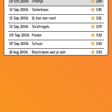
03 Oct 2006
Treintje
2.89
13 Sep 2006
Sinterklaas
3.95
13 Sep 2006
Ik ben een rund
3.52
13 Sep 2006
Strafregels
3.79
09 Sep 2006
Fluiten
3.92
07 Sep 2006
School
3.50
25 Aug 2006
Beschrijven wat je ziet
3.92
24 Aug 2006
Opa
3.37
15 Aug 2006
Brief aan Papa
2.98
13 Aug 2006
Opscheppen
2.57
12 Aug 2006
Lucifers verstoppen
3.62
12 Aug 2006
Compliment
3.72
12 Aug 2006
Broertje gevallen
3.42