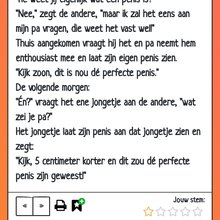
"Hé weet jij eigenlijk wat een penis is?"
19 Nov 2007
Dieren nooit kussen
3.55
"Nee," zegt de andere, "maar ik zal het eens aan
24 Oct 2007
Schoolrapport
3.48
mijn pa vragen, die weet het vast wel!"
Thuis aangekomen vraagt hij het en pa neemt hem
20 Oct 2007
Ik wil...
3.45
enthousiast mee en laat zijn eigen penis zien.
15 Oct 2007
Het nut niet zien
3.34
"Kijk zoon, dit is nou dé perfecte penis."
04 Oct 2007
De mijne is beter!
3.75
De volgende morgen:
04 Oct 2007
Spiraaltjes
3.58
"Én?" vraagt het ene jongetje aan de andere, "wat
01 Oct 2007
Afpersing
2.97
zei je pa?"
01 Oct 2007
Door iedereen gepest
3.54
Het jongetje laat zijn penis aan dat jongetje zien en
01 Oct 2007
Wat wil je later worden?
3.09
zegt:
01 Oct 2007
Optimist - Pessimist
3.72
"Kijk, 5 centimeter korter en dit zou dé perfecte
penis zijn geweest!"
01 Oct 2007
Ter verantwoording roepen
2.85
27 Sep 2007
Net als pappa
3.52
Jouw stem:
«
»
24 Sep 2007
Kinderen krijgen
3.71