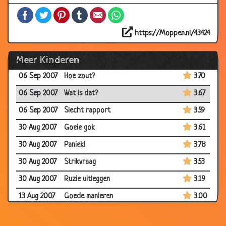
24 Sep 2007
Bij de dokter
2.54
Facebook
Twitter
Pinterest
Tumblr
Email
WhatsApp
24 Sep 2007
Nieuw broertje
3.52
https://Moppen.nl/43424
24 Sep 2007
Kerels onder elkaar
2.78
Meer Kinderen
24 Sep 2007
Zwarte sponsje
3.34
06 Sep 2007
Hoe zout?
3.70
06 Sep 2007
Wat is dat?
3.67
06 Sep 2007
Slecht rapport
3.59
30 Aug 2007
Goeie gok
3.61
30 Aug 2007
Paniek!
3.78
30 Aug 2007
Strikvraag
3.53
30 Aug 2007
Ruzie uitleggen
3.19
13 Aug 2007
Goede manieren
3.00
08 Aug 2007
Papa!
3.56