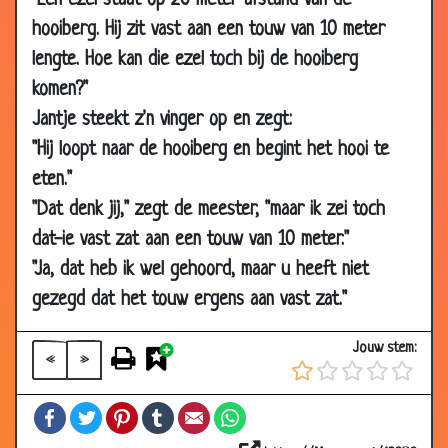
"Een ezel staat op 20 meter afstand van de
hooiberg. Hij zit vast aan een touw van 10 meter
01 Oct 2007
Afpersing
2.97
lengte. Hoe kan die ezel toch bij de hooiberg
01 Oct 2007
Door iedereen gepest
3.54
komen?"
01 Oct 2007
Wat wil je later worden?
3.09
Jantje steekt z'n vinger op en zegt:
01 Oct 2007
Optimist - Pessimist
3.72
"Hij loopt naar de hooiberg en begint het hooi te
01 Oct 2007
Ter verantwoording roepen
2.85
eten."
27 Sep 2007
Net als pappa
3.52
"Dat denk jij," zegt de meester, "maar ik zei toch
24 Sep 2007
Kinderen krijgen
3.71
dat-ie vast zat aan een touw van 10 meter."
24 Sep 2007
Bij de dokter
2.54
"Ja, dat heb ik wel gehoord, maar u heeft niet
gezegd dat het touw ergens aan vast zat."
24 Sep 2007
Nieuw broertje
3.52
24 Sep 2007
Kerels onder elkaar
2.78
Jouw stem:
«
»
24 Sep 2007
Zwarte sponsje
3.34
06 Sep 2007
Hoe zout?
3.70
Facebook
Twitter
Pinterest
Tumblr
Email
WhatsApp
06 Sep 2007
Wat is dat?
3.67