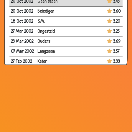
20 Oct 2002
Gaan staan
3.43
20 Oct 2002
Beledigen
3.60
18 Oct 2002
S.M.
3.20
27 Mar 2002
Ongesteld
3.25
23 Mar 2002
Ouders
3.69
07 Mar 2002
Langzaam
3.57
27 Feb 2002
Kater
3.33
24 Feb 2002
Laat liggen
3.41
15 Feb 2002
He papa mag ik iets vragen?
3.28
12 Feb 2002
Fiets voor Jantje's verjaardag
3.71
04 Feb 2002
Vermoeden
3.44
31 Jan 2002
Familiezaken
3.20
30 Jan 2002
ugghhh mijn keel
3.29
29 Jan 2002
De een is beter dan de ander
3.71