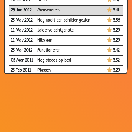
10 Jul 2012
Straf
2.67
29 Jun 2012
Menseneters
3.41
25 May 2012
Nog nooit een schilder gezien
3.58
11 May 2012
Jaloerse echtgenote
3.29
11 May 2012
Niks aan
3.29
25 Mar 2012
Functioneren
3.42
03 Mar 2011
Nog steeds op bed
3.52
25 Feb 2011
Plassen
3.29
16 Jan 2011
Snugger Pietje
3.90
18 Nov 2010
Naar de kapper
3.48
18 Nov 2010
Drukke klas
3.43
18 Nov 2010
Leren rekenen
3.70
18 Nov 2010
Slecht rapport
3.79
18 Nov 2010
Bij de apotheek
3.23