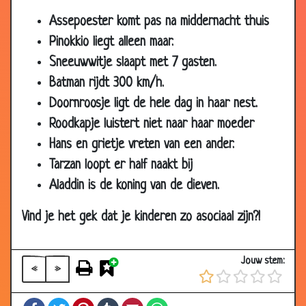
15 Nov 2018
Haar......
3.03
Assepoester komt pas na middernacht thuis
Pinokkio liegt alleen maar.
10 Nov 2018
Aapje
2.91
Sneeuwwitje slaapt met 7 gasten.
30 Oct 2018
18
2.90
Batman rijdt 300 km/h.
24 Oct 2018
Naar groep 8?
3.09
Doornroosje ligt de hele dag in haar nest.
02 Oct 2018
Bijdehandjes - Twee onderbroeken
2.97
Roodkapje luistert niet naar haar moeder
22 Sep 2018
Geheimtaal
2.95
Hans en grietje vreten van een ander.
24 Aug 2018
IJsselmeer
3.13
Tarzan loopt er half naakt bij
16 Aug 2018
Jantje wil naar groep 8
3.08
Aladdin is de koning van de dieven.
13 Aug 2018
Mop van de timmerman
2.94
Vind je het gek dat je kinderen zo asociaal zijn?!
31 Jul 2018
Haak
2.86
09 Jul 2018
Eieren leggen
2.87
Jouw stem:
«
»
18 May 2018
Pampers - Philippe Geubels
2.80
14 May 2018
Kamperen
2.91
Facebook
Twitter
Pinterest
Tumblr
Email
WhatsApp