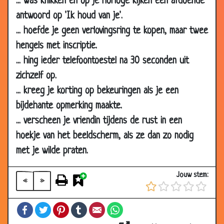
... was knikken en op je horloge kijken een afdoende
antwoord op 'Ik houd van je'.
31 Jan 2002
Familiezaken
3.20
... hoefde je geen verlovingsring te kopen, maar twee
30 Jan 2002
ugghhh mijn keel
3.29
hengels met inscriptie.
29 Jan 2002
De een is beter dan de ander
3.71
... hing ieder telefoontoestel na 30 seconden uit
29 Jan 2002
Oma
3.57
zichzelf op.
28 Jan 2002
Spreekwoorden tekenen
3.70
... kreeg je korting op bekeuringen als je een
26 Jan 2002
Tante Truus
3.61
bijdehante opmerking maakte.
24 Jan 2002
Bidden voor het eten??
3.53
... verscheen je vriendin tijdens de rust in een
18 Jan 2002
Meisje bij de drogist.
3.63
hoekje van het beeldscherm, als ze dan zo nodig
met je wilde praten.
11 Jan 2002
Antiek???
3.48
25 Dec 2001
Escargots
3.44
Jouw stem:
«
»
21 Dec 2001
Poezenharen
3.86
01 Dec 2001
Op het huis wachten
3.58
Facebook
Twitter
Pinterest
Tumblr
Email
WhatsApp
28 Sep 2001
Make up
3.33