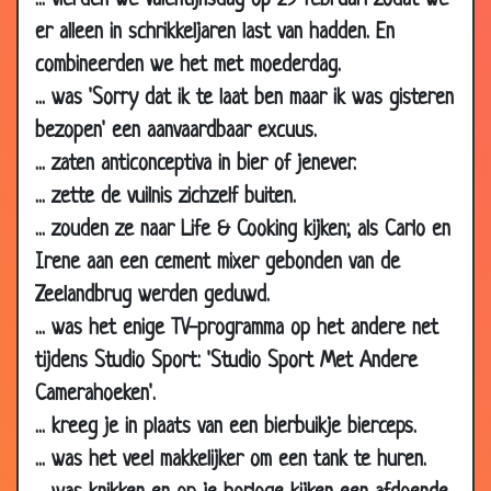
... vierden we Valentijnsdag op 29 februari zodat we
03 Dec 2002
Ziekenhuis
3.94
er alleen in schrikkeljaren last van hadden. En
30 Nov 2002
Begravenis stoet
2.97
combineerden we het met moederdag.
21 Oct 2002
Spiegeltje
3.67
... was 'Sorry dat ik te laat ben maar ik was gisteren
20 Oct 2002
Gaan staan
3.43
bezopen' een aanvaardbaar excuus.
20 Oct 2002
Beledigen
3.60
... zaten anticonceptiva in bier of jenever.
18 Oct 2002
S.M.
3.20
... zette de vuilnis zichzelf buiten.
27 Mar 2002
Ongesteld
3.25
... zouden ze naar Life & Cooking kijken; als Carlo en
Irene aan een cement mixer gebonden van de
23 Mar 2002
Ouders
3.69
Zeelandbrug werden geduwd.
07 Mar 2002
Langzaam
3.57
... was het enige TV-programma op het andere net
27 Feb 2002
Kater
3.33
tijdens Studio Sport: 'Studio Sport Met Andere
24 Feb 2002
Laat liggen
3.41
Camerahoeken'.
15 Feb 2002
He papa mag ik iets vragen?
3.28
... kreeg je in plaats van een bierbuikje bierceps.
12 Feb 2002
Fiets voor Jantje's verjaardag
3.71
... was het veel makkelijker om een tank te huren.
04 Feb 2002
Vermoeden
3.44