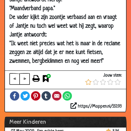
Jantje antwoordt hierop:
23 Dec 2009
Wat te doen
3.28
"Maandverband papa."
04 Dec 2009
De pil
3.20
De vader kijkt zijn zoontje verbaasd aan en vraagt
16 Oct 2009
Slager
3.28
of Jantje nu toch wel weet wat hij zegt, waarop
12 Oct 2009
Loop naar de duivel
3.77
Jantje antwoordt:
23 Sep 2009
Priester
3.50
"Ik weet niet precies wat het is maar in de reclame
23 Sep 2009
Nieuwe fiets
3.61
zeggen ze altijd dat je er mee kunt fietsen,
zwemmen, bergbeklimmen en nog veel meer!"
18 Sep 2009
Hun eerste vakantie
3.80
11 Sep 2009
Wat wil je later worden?
3.69
Jouw stem:
«
»
07 Sep 2009
Gezichtscrème
3.70
15 Jul 2009
Verrrrrrrmoeden
3.69
Facebook
Twitter
Pinterest
Tumblr
Email
WhatsApp
11 Jul 2009
Een jongetje van 6
3.64
https://Moppen.nl/55193
22 Jun 2009
Gebed voor pappa
3.69
Meer Kinderen
02 Jun 2009
Hoe burenruzies ontstaan
3.95