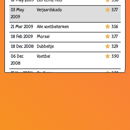
07 May 2009
Een echte heer
3.36
03 May
Verjaardskado
3.77
2009
21 Mar 2009
Alle voetbaltermen
3.56
18 Feb 2009
Moraal
3.77
18 Dec 2008
Dubbeltje
3.29
06 Dec
Voetbal
3.90
2008
25 Nov 2008
Op Kamp
3.01
25 Oct 2008
Slim mannetje
3.06
22 Oct 2008
Woordenwisseling
2.60
22 Oct 2008
Slim kind
3.07
22 Oct 2008
School
3.36
27 Aug 2008
Uitwerpselen
3.62