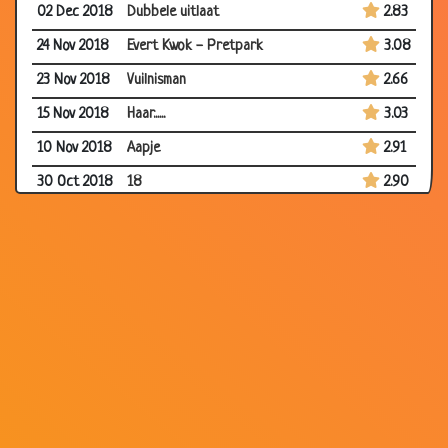
02 Dec 2018
Dubbele uitlaat
2.83
24 Nov 2018
Evert Kwok - Pretpark
3.08
23 Nov 2018
Vuilnisman
2.66
15 Nov 2018
Haar......
3.03
10 Nov 2018
Aapje
2.91
30 Oct 2018
18
2.90
24 Oct 2018
Naar groep 8?
3.09
02 Oct 2018
Bijdehandjes - Twee onderbroeken
2.97
22 Sep 2018
Geheimtaal
2.95
24 Aug 2018
IJsselmeer
3.13
16 Aug 2018
Jantje wil naar groep 8
3.08
13 Aug 2018
Mop van de timmerman
2.94
31 Jul 2018
Haak
2.86