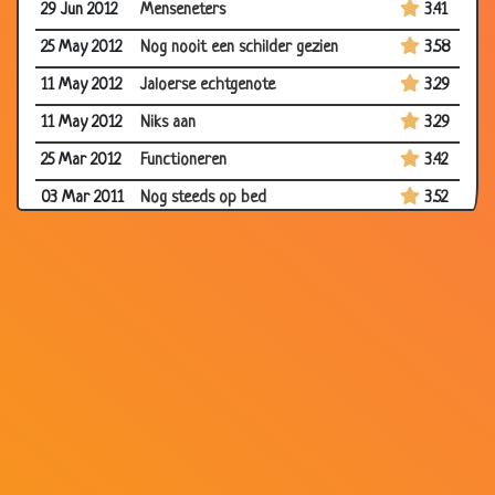
29 Jun 2012
Menseneters
3.41
25 May 2012
Nog nooit een schilder gezien
3.58
11 May 2012
Jaloerse echtgenote
3.29
11 May 2012
Niks aan
3.29
25 Mar 2012
Functioneren
3.42
03 Mar 2011
Nog steeds op bed
3.52
25 Feb 2011
Plassen
3.29
16 Jan 2011
Snugger Pietje
3.90
18 Nov 2010
Naar de kapper
3.48
18 Nov 2010
Drukke klas
3.43
18 Nov 2010
Leren rekenen
3.70
18 Nov 2010
Slecht rapport
3.79
18 Nov 2010
Bij de apotheek
3.23