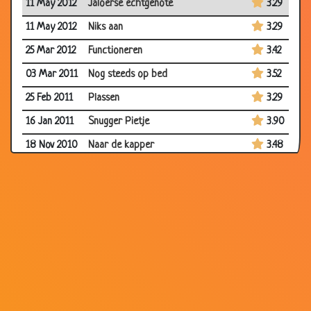
11 May 2012
Jaloerse echtgenote
3.29
11 May 2012
Niks aan
3.29
25 Mar 2012
Functioneren
3.42
03 Mar 2011
Nog steeds op bed
3.52
25 Feb 2011
Plassen
3.29
16 Jan 2011
Snugger Pietje
3.90
18 Nov 2010
Naar de kapper
3.48
18 Nov 2010
Drukke klas
3.43
18 Nov 2010
Leren rekenen
3.70
18 Nov 2010
Slecht rapport
3.79
18 Nov 2010
Bij de apotheek
3.23
18 Nov 2010
Waar kindjes vandaan komen
3.46
18 Nov 2010
Huisdier mee naar school
3.76
04 Nov 2010
Brief aan ouders
3.79