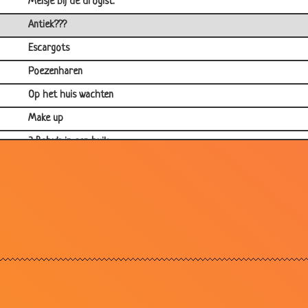
Meisje bij de drogist.
Antiek???
Escargots
Poezenharen
Op het huis wachten
Make up
3 Baby's in een buik...
Een rood fietsje
Jantjes Appel
Als het aan mannen lag
Trouwen
Vader en de winkel
Mooi???
Grootvader