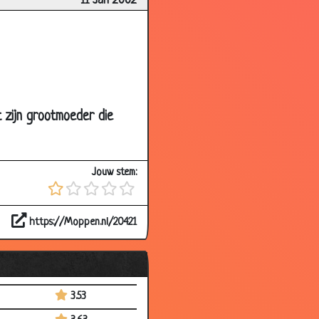
11 Jan 2002
3.57
3.33
3.41
3.28
3.71
t zijn grootmoeder die
3.44
3.20
Jouw stem:
3.29
3.71
https://Moppen.nl/20421
3.57
3.70
3.61
3.53