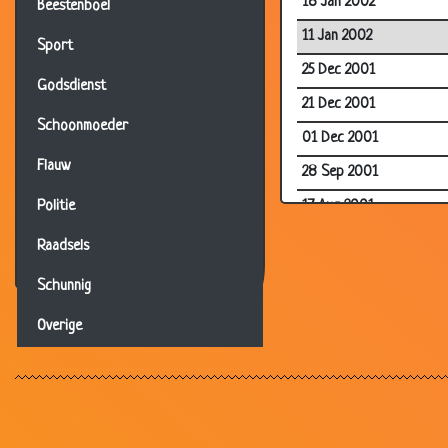
18 Jan 2002
Beestenboel
11 Jan 2002
Sport
25 Dec 2001
Godsdienst
21 Dec 2001
Schoonmoeder
01 Dec 2001
Flauw
28 Sep 2001
17 Aug 2001
Politie
16 Aug 2001
Raadsels
07 Aug 2001
Schunnig
05 Aug 2001
Overige
19 Jul 2001
10 Jul 2001
12 May 2000
12 May 2000