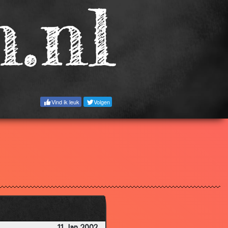
3.38
2.76
3.89
2.95
2.81
3.94
Vind ik leuk
Volgen
2.97
3.67
3.43
3.60
3.20
3.25
3.69