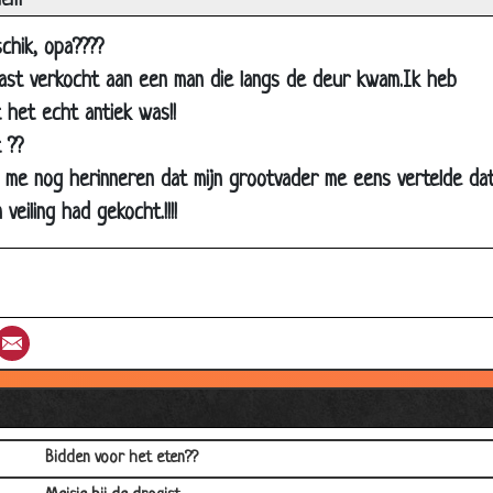
iem
Langzaam
chik, opa????
Kater
kast verkocht aan een man die langs de deur kwam.Ik heb
Laat liggen
 het echt antiek was!!
He papa mag ik iets vragen?
 ??
Fiets voor Jantje's verjaardag
an me nog herinneren dat mijn grootvader me eens vertelde da
Vermoeden
eiling had gekocht.!!!!
Familiezaken
ugghhh mijn keel
De een is beter dan de ander
st
umblr
Email
Oma
Spreekwoorden tekenen
Tante Truus
Bidden voor het eten??