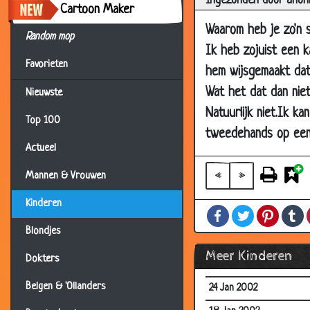
Ingezonden door anon
07 Mar 2002
Cartoon Maker
Waarom heb je zo'n s
27 Feb 2002
Random mop
Ik heb zojuist een 
24 Feb 2002
Favorieten
hem wijsgemaakt dat
15 Feb 2002
Wat het dat dan niet
Nieuwste
12 Feb 2002
Natuurlijk niet.Ik k
Top 100
04 Feb 2002
tweedehands op een v
31 Jan 2002
Actueel
30 Jan 2002
«
»
Mannen & Vrouwen
29 Jan 2002
Kinderen
Facebook
Twitter
Pintere
T
29 Jan 2002
Blondjes
28 Jan 2002
Meer Kinderen
Dokters
26 Jan 2002
Belgen & 'Ollanders
24 Jan 2002